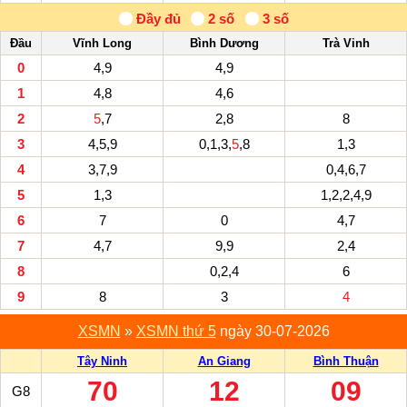
Đầu
Vĩnh Long
Bình Dương
Trà Vinh
0
4,9
4,9
1
4,8
4,6
2
5
,7
2,8
8
3
4,5,9
0,1,3,
5
,8
1,3
4
3,7,9
0,4,6,7
5
1,3
1,2,2,4,9
6
7
0
4,7
7
4,7
9,9
2,4
8
0,2,4
6
9
8
3
4
XSMN
»
XSMN thứ 5
ngày 30-07-2026
Tây Ninh
An Giang
Bình Thuận
‍70
‍12
‍09
G8