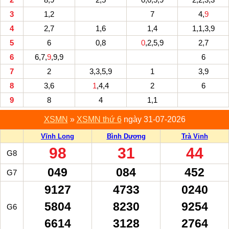
3
1,2
7
4,
9
4
2,7
1,6
1,4
1,1,3,9
5
6
0,8
0
,2,5,9
2,7
6
6,7,
9
,9,9
6
7
2
3,3,5,9
1
3,9
8
3,6
1
,4,4
2
6
9
8
4
1,1
XSMN
»
XSMN thứ 6
ngày 31-07-2026
Vĩnh Long
Bình Dương
Trà Vinh
‍98
‍31
‍44
G8
‍049
‍084
‍452
G7
‍9127
‍4733
‍0240
5804
8230
9254
G6
6614
3128
2764