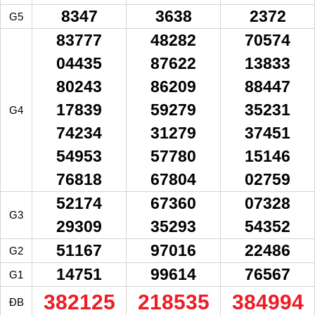
‍8347
‍3638
‍2372
G5
‍83777
‍48282
‍70574
04435
87622
13833
80243
86209
88447
17839
59279
35231
G4
74234
31279
37451
54953
57780
15146
76818
67804
02759
‍52174
‍67360
‍07328
G3
29309
35293
54352
‍51167
‍97016
‍22486
G2
‍14751
‍99614
‍76567
G1
‍382125
‍218535
‍384994
ĐB