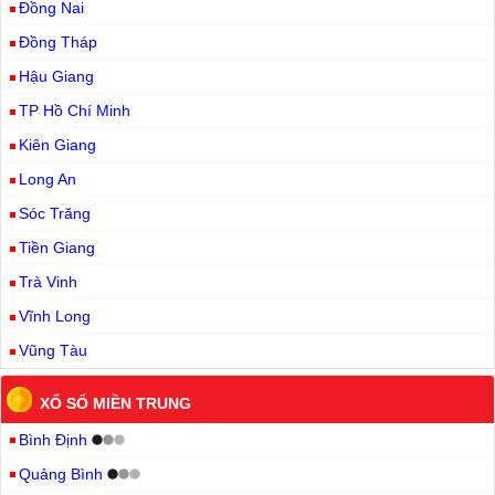
Đồng Nai
Đồng Tháp
Hậu Giang
TP Hồ Chí Minh
Kiên Giang
Long An
Sóc Trăng
Tiền Giang
Trà Vinh
Vĩnh Long
Vũng Tàu
XỔ SỐ MIỀN TRUNG
Bình Định
Quảng Bình