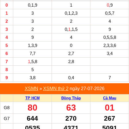
0
0,1,9
1
0
,9
1
3
0,1,2,3
0,5,7
2
3
2
4
3
2
0,
1
,1,5
9
4
9
4
0,5,5,8
5
1,3,9
0
2,3,3,6
6
7,7
2,7
3,4
7
1
,5,8
2,8
8
5
9
3,8
0,4
7
XSMN
»
XSMN thứ 2
ngày 27-07-2026
TP HCM
Đồng Tháp
Cà Mau
‍80
‍63
‍01
G8
‍644
‍270
‍267
G7
‍0535
‍4371
‍5091