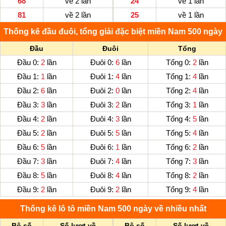
68
về 2 lần
24
về 1 lần
81
về 2 lần
25
về 1 lần
Thống kê đầu đuôi, tổng giải đặc biệt miền Nam 500 ngày
Đầu
Đuôi
Tổng
Đầu 0:
2
lần
Đuôi 0:
6
lần
Tổng 0:
2
lần
Đầu 1:
1
lần
Đuôi 1:
4
lần
Tổng 1:
4
lần
Đầu 2:
6
lần
Đuôi 2:
0
lần
Tổng 2:
4
lần
Đầu 3:
3
lần
Đuôi 3:
2
lần
Tổng 3:
1
lần
Đầu 4:
2
lần
Đuôi 4:
3
lần
Tổng 4:
5
lần
Đầu 5:
2
lần
Đuôi 5:
5
lần
Tổng 5:
4
lần
Đầu 6:
5
lần
Đuôi 6:
1
lần
Tổng 6:
2
lần
Đầu 7:
3
lần
Đuôi 7:
4
lần
Tổng 7:
3
lần
Đầu 8:
5
lần
Đuôi 8:
4
lần
Tổng 8:
2
lần
Đầu 9:
2
lần
Đuôi 9:
2
lần
Tổng 9:
4
lần
Thống kê lô tô miền Nam 500 ngày về nhiều nhất
Bộ số
Số lượt về
Bộ số
Số lượt về