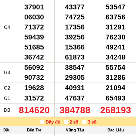
37901
43377
53547
06030
74725
63756
71372
17356
31291
G4
59439
39256
76230
51685
15366
49241
36742
61873
34248
‍56092
‍38547
‍55754
G3
90732
29305
31286
‍19628
‍40931
‍21094
G2
‍31572
‍47637
‍65493
G1
‍814620
‍384788
‍268193
ĐB
Đầu
Bến Tre
Vũng Tàu
Bạc Liêu