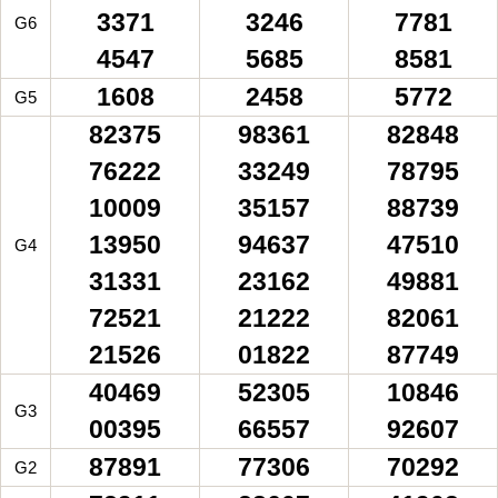
3371
3246
7781
G6
4547
5685
8581
‍1608
‍2458
‍5772
G5
‍82375
‍98361
‍82848
76222
33249
78795
10009
35157
88739
13950
94637
47510
G4
31331
23162
49881
72521
21222
82061
21526
01822
87749
‍40469
‍52305
‍10846
G3
00395
66557
92607
‍87891
‍77306
‍70292
G2