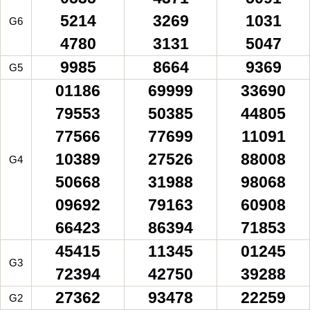
5214
3269
1031
G6
4780
3131
5047
‍9985
‍8664
‍9369
G5
‍01186
‍69999
‍33690
79553
50385
44805
77566
77699
11091
10389
27526
88008
G4
50668
31988
98068
09692
79163
60908
66423
86394
71853
‍45415
‍11345
‍01245
G3
72394
42750
39288
‍27362
‍93478
‍22259
G2