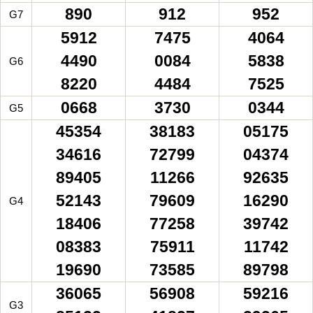
‍890
‍912
‍952
G7
‍5912
‍7475
‍4064
4490
0084
5838
G6
8220
4484
7525
‍0668
‍3730
‍0344
G5
‍45354
‍38183
‍05175
34616
72799
04374
89405
11266
92635
52143
79609
16290
G4
18406
77258
39742
08383
75911
11742
19690
73585
89798
‍36065
‍56908
‍59216
G3