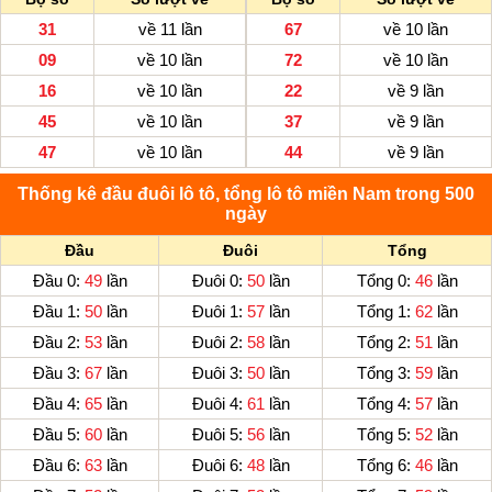
31
về 11 lần
67
về 10 lần
09
về 10 lần
72
về 10 lần
16
về 10 lần
22
về 9 lần
45
về 10 lần
37
về 9 lần
47
về 10 lần
44
về 9 lần
Thống kê đầu đuôi lô tô, tổng lô tô miền Nam trong 500
ngày
Đầu
Đuôi
Tổng
Đầu 0:
49
lần
Đuôi 0:
50
lần
Tổng 0:
46
lần
Đầu 1:
50
lần
Đuôi 1:
57
lần
Tổng 1:
62
lần
Đầu 2:
53
lần
Đuôi 2:
58
lần
Tổng 2:
51
lần
Đầu 3:
67
lần
Đuôi 3:
50
lần
Tổng 3:
59
lần
Đầu 4:
65
lần
Đuôi 4:
61
lần
Tổng 4:
57
lần
Đầu 5:
60
lần
Đuôi 5:
56
lần
Tổng 5:
52
lần
Đầu 6:
63
lần
Đuôi 6:
48
lần
Tổng 6:
46
lần