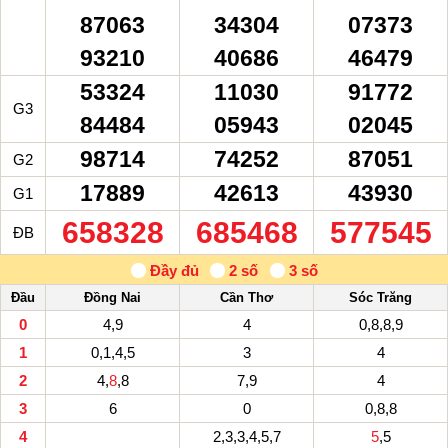
87063
34304
07373
93210
40686
46479
‍53324
‍11030
‍91772
G3
84484
05943
02045
‍98714
‍74252
‍87051
G2
‍17889
‍42613
‍43930
G1
‍658328
‍685468
‍577545
ĐB
Đầu
Đồng Nai
Cần Thơ
Sóc Trăng
0
4,9
4
0,8,8,9
1
0,1,4,5
3
4
2
4,
8
,8
7,9
4
3
6
0
0,8,8
4
2,3,3,4,5,7
5
,5