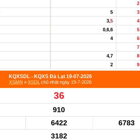
2
5
3
3,
5
4
0,6,6
5
4
6
7
4,7
8
2
9
KQXSDL - KQXS Đà Lạt 19-07-2026
XSMN
»
XSDL
chủ nhật ngày 19-7-2026
36
910
6422
6783
3182