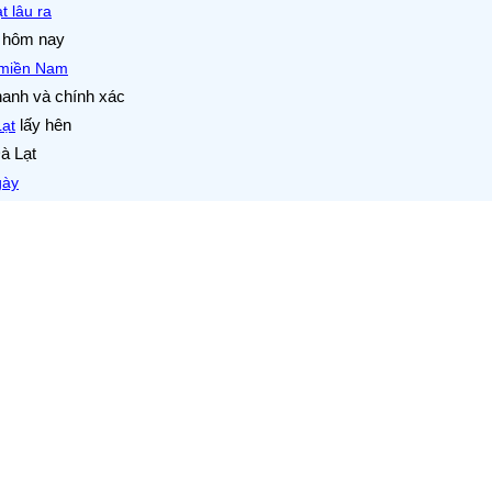
t lâu ra
hôm nay
 miền Nam
anh và chính xác
lấy hên
Lạt
à Lạt
gày