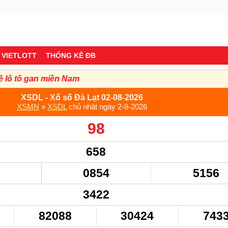
VIETLOTT
THỐNG KÊ ĐB
 lô tô gan miền Nam
XSDL - Xổ số Đà Lạt 02-08-2026
XSMN
»
XSDL
chủ nhật ngày 2-8-2026
98
658
0854
5156
3422
82088
30424
743