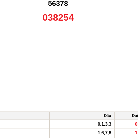
56378
038254
Đầu
Đu
0,1,3,3
0
1,6,7,8
1