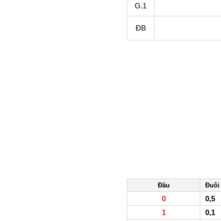
G.1
ĐB
Đầu
Đuôi
0
0,5
1
0,1