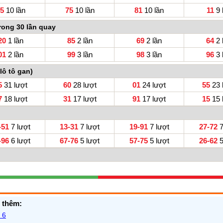
5
10 lần
75
10 lần
81
10 lần
11
9 
rong 30 lần quay
20
1 lần
85
2 lần
69
2 lần
64
2 
01
2 lần
99
3 lần
98
3 lần
96
3 
lô tô gan
)
5
31 lượt
60
28 lượt
01
24 lượt
55
23 
7
18 lượt
31
17 lượt
91
17 lượt
15
15 
-51
7 lượt
13-31
7 lượt
19-91
7 lượt
27-72
7
-96
6 lượt
67-76
5 lượt
57-75
5 lượt
26-62
5
 thêm:
 6