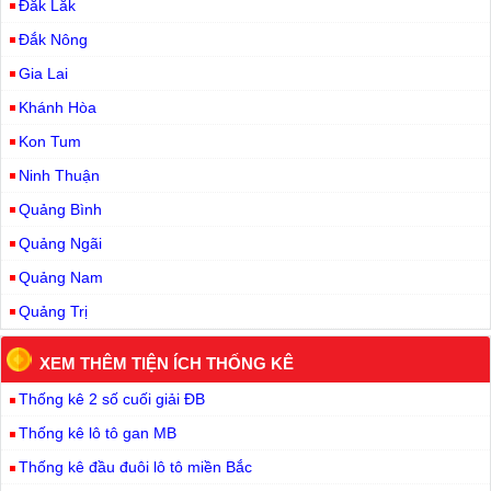
Đắk Lắk
Đắk Nông
Gia Lai
Khánh Hòa
Kon Tum
Ninh Thuận
Quảng Bình
Quảng Ngãi
Quảng Nam
Quảng Trị
XEM THÊM TIỆN ÍCH THỐNG KÊ
Thống kê 2 số cuối giải ĐB
Thống kê lô tô gan MB
Thống kê đầu đuôi lô tô miền Bắc