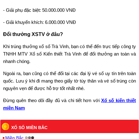
- Giải phụ đặc biệt: 50.000.000 VNĐ
- Giải khuyến khích: 6.000.000 VNĐ
Đổi thưởng XSTV ở đâu?
Khi trúng thưởng xổ số Trà Vinh, bạn có thể đến trực tiếp công ty
TNHH MTV Xổ số Kiến thiết Trà Vinh để đổi thưởng an toàn và
nhanh chóng.
Ngoài ra, bạn cũng có thể đổi tại các đại lý vé số uy tín trên toàn
quốc. Lưu ý khi đi mang theo giấy tờ tùy thân và vé số trúng còn
nguyên vẹn để được hỗ trợ tốt nhất nhé.
Đừng quên theo dõi đầy đủ và chi tiết hơn với
Xổ số kiến thiết
miền Nam
XỔ SỐ MIỀN BẮC
Miền Bắc