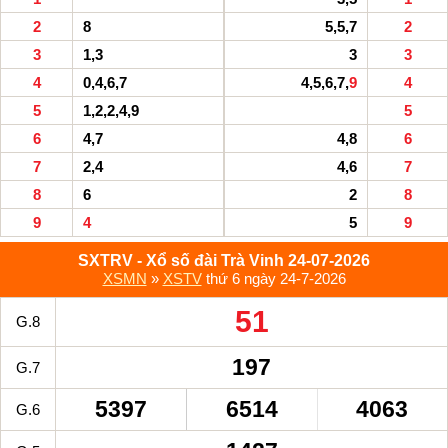
2
8
5,5,7
2
3
1,3
3
3
4
0,4,6,7
4,5,6,7,
9
4
5
1,2,2,4,9
5
6
4,7
4,8
6
7
2,4
4,6
7
8
6
2
8
9
4
5
9
SXTRV - Xổ số đài Trà Vinh 24-07-2026
XSMN
»
XSTV
thứ 6 ngày 24-7-2026
51
G.8
197
G.7
5397
6514
4063
G.6