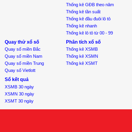
Thống kê GĐB theo năm
Thống kê tần suất
Thống kê đầu đuôi lô tô
Thống kê nhanh
Thống kê lô tô từ 00 - 99
Quay thử xổ số
Phân tích xổ số
Quay số miền Bắc
Thống kê XSMB
Quay số miền Nam
Thống kê XSMN
Quay số miền Trung
Thống kê XSMT
Quay số Vietlott
Sổ kết quả
XSMB 30 ngày
XSMN 30 ngày
XSMT 30 ngày