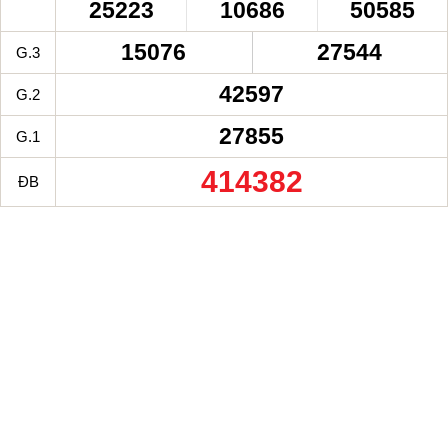
25223
10686
50585
15076
27544
G.3
42597
G.2
27855
G.1
414382
ĐB