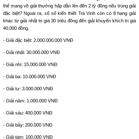
thể mang về giải thưởng hấp dẫn lên đến 2 tỷ đồng nếu trúng giải
đặc biệt? Ngoài ra, xổ số kiến thiết Trà Vinh còn có 8 hạng giải
khác từ giải nhất trị giá 30 triệu đồng đến giải khuyến khích trị giá
40.000 đồng.
- Giải đặc biệt: 2.000.000.000 VNĐ
- Giải nhất: 30.000.000 VNĐ
- Giải nhì: 15.000.000 VNĐ
- Giải ba: 10.000.000 VNĐ
- Giải tư: 3.000.000 VNĐ
- Giải năm: 1.000.000 VNĐ
- Giải sáu: 400.000 VNĐ
- Giải bảy: 200.000 VNĐ
- Giải tám: 100.000 VNĐ