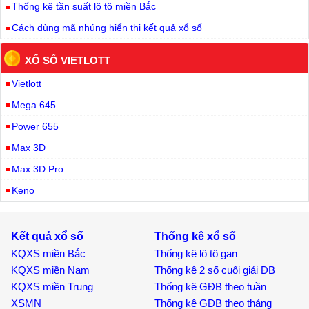
Thống kê tần suất lô tô miền Bắc
Cách dùng mã nhúng hiển thị kết quả xổ số
XỔ SỐ VIETLOTT
Vietlott
Mega 645
Power 655
Max 3D
Max 3D Pro
Keno
Kết quả xổ số
Thống kê xổ số
KQXS miền Bắc
Thống kê lô tô gan
KQXS miền Nam
Thống kê 2 số cuối giải ĐB
KQXS miền Trung
Thống kê GĐB theo tuần
XSMN
Thống kê GĐB theo tháng