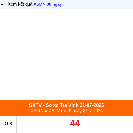
Xem kết quả
XSMN 30 ngày
SXTV - So xo Tra Vinh 31-07-2026
XSMN
»
XSTV
thứ 6 ngày 31-7-2026
44
G.8