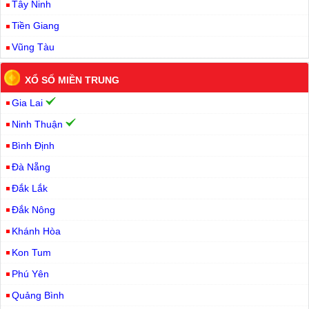
Tây Ninh
Tiền Giang
Vũng Tàu
XỔ SỐ MIỀN TRUNG
Gia Lai
Ninh Thuận
Bình Định
Đà Nẵng
Đắk Lắk
Đắk Nông
Khánh Hòa
Kon Tum
Phú Yên
Quảng Bình