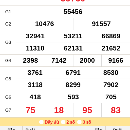
55456
G1
10476
91557
G2
32941
53211
66869
G3
11310
62131
21652
2398
7142
2000
9166
G4
3761
6791
8530
G5
3118
8299
7902
418
593
705
G6
75
18
95
83
G7
Đầu
Đuôi
Đầu
Đuôi