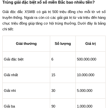
Trúng giải đặc biệt xổ số miền Bắc bao nhiêu tiền?
Giải độc đắc XSMB có giá trị 500 triệu đồng cho mỗi tờ vé số
truyền thống. Ngoài ra còn có các giải giá trị từ vài triệu đến hàng
chục triệu đồng giúp tăng cơ hội trúng thưởng. Dưới đây là bảng
chi tiết:
Giải thưởng
Số lượng
Giá trị
Giải đặc biệt
6
500.000.000
Giải nhất
15
10.000.000
Giải nhì
30
5.000.000
Giải ba
90
1.000.000