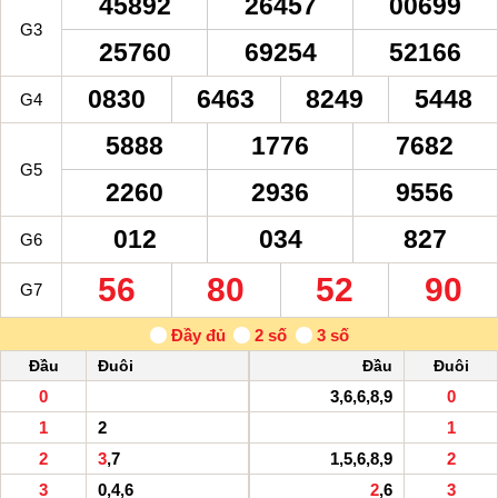
45892
26457
00699
G3
25760
69254
52166
0830
6463
8249
5448
G4
5888
1776
7682
G5
2260
2936
9556
012
034
827
G6
56
80
52
90
G7
Đầu
Đuôi
Đầu
Đuôi
0
3,6,6,8,9
0
1
2
1
2
3
,7
1,5,6,8,9
2
3
0,4,6
2
,6
3