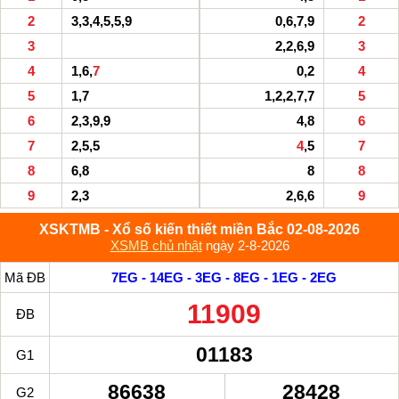
2
3,3,4,5,5,9
0,6,7,9
2
3
2,2,6,9
3
4
1,6,
7
0,2
4
5
1,7
1,2,2,7,7
5
6
2,3,9,9
4,8
6
7
2,5,5
4
,5
7
8
6,8
8
8
9
2,3
2,6,6
9
XSKTMB - Xổ số kiến thiết miền Bắc 02-08-2026
XSMB chủ nhật
ngày 2-8-2026
Mã ĐB
7EG - 14EG - 3EG - 8EG - 1EG - 2EG
11909
ĐB
01183
G1
86638
28428
G2