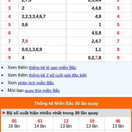
3
2
4,4,8
3
4
2,2,3,3,4,6,7
4,9
4
5
0,6
1
5
6
4,5,8
6
7
7,
9
2,4,7
7
8
0,0,1,3,6,9
1,1
8
9
4
0,2,
7
,8
9
Xem thêm
thống kê lô gan miền Bắc
Xem thêm
thống kê 2 số cuối giải đặc biệt
Xem
phân tích miền Bắc
Mời bạn
quay thử miền Bắc
Thống kê Miền Bắc 30 lần quay
Bộ số xuất hiện
nhiều
nhất trong 30 lần quay
05
61
13
19
46
16 lần
14 lần
13 lần
13 lần
13 lần