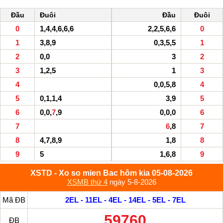
Đầu
Đuôi
Đầu
Đuôi
0
1,4,4,6,6,6
2,2,5,6,6
0
1
3,8,9
0,3,5,5
1
2
0,0
3
2
3
1,2,5
1
3
4
0,0,5,8
4
5
0,1,1,4
3,9
5
6
0,0,
7
,9
0,0,0
6
7
6
,8
7
8
4,7,8,9
1,8
8
9
5
1,6,8
9
XSTD - Xo so mien Bac hôm kia 05-08-2026
XSMB thứ 4
ngày 5-8-2026
Mã ĐB
2EL - 11EL - 4EL - 14EL - 5EL - 7EL
59760
ĐB