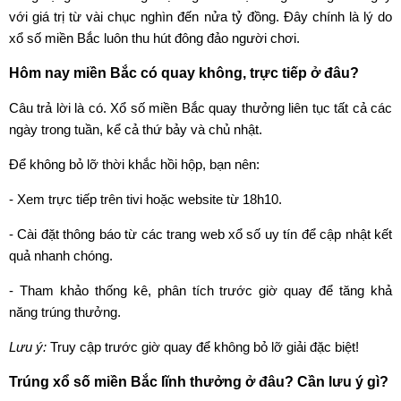
với giá trị từ vài chục nghìn đến nửa tỷ đồng. Đây chính là lý do
xổ số miền Bắc luôn thu hút đông đảo người chơi.
Hôm nay miền Bắc có quay không, trực tiếp ở đâu?
Câu trả lời là có. Xổ số miền Bắc quay thưởng liên tục tất cả các
ngày trong tuần, kể cả thứ bảy và chủ nhật.
Để không bỏ lỡ thời khắc hồi hộp, bạn nên:
- Xem trực tiếp trên tivi hoặc website từ 18h10.
- Cài đặt thông báo từ các trang web xổ số uy tín để cập nhật kết
quả nhanh chóng.
- Tham khảo thống kê, phân tích trước giờ quay để tăng khả
năng trúng thưởng.
Lưu ý:
Truy cập trước giờ quay để không bỏ lỡ giải đặc biệt!
Trúng xổ số miền Bắc lĩnh thưởng ở đâu? Cần lưu ý gì?