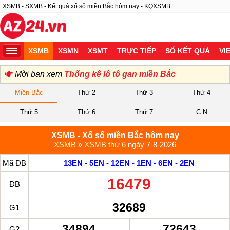
XSMB - SXMB - Kết quả xổ số miền Bắc hôm nay - KQXSMB
XSMB
XSMN
XSMT
TRỰC TIẾP
SỔ KẾT QUẢ
VI
Mời bạn xem
Thống kê lô tô gan miền Bắc
Miền Bắc
Thứ 2
Thứ 3
Thứ 4
Thứ 5
Thứ 6
Thứ 7
C.N
XSMB - Xổ số miền Bắc hôm nay
XSMB
»
XSMB thứ 6
ngày 7-8-2026
Mã ĐB
13EN - 5EN - 12EN - 1EN - 6EN - 2EN
16479
ĐB
32689
G1
34894
72643
G2