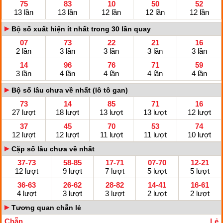
75
83
10
50
52
13 lần
13 lần
12 lần
12 lần
12 lần
Bộ số xuất hiện
ít
nhất trong 30 lần quay
07
73
22
21
16
2 lần
3 lần
3 lần
3 lần
3 lần
14
96
76
71
59
3 lần
4 lần
4 lần
4 lần
4 lần
Bộ số lâu chưa về nhất (
lô tô gan
)
73
14
85
71
16
27 lượt
18 lượt
13 lượt
13 lượt
12 lượt
37
45
70
53
74
12 lượt
12 lượt
11 lượt
11 lượt
10 lượt
Cặp số
lâu chưa về nhất
37-73
58-85
17-71
07-70
12-21
12 lượt
9 lượt
7 lượt
5 lượt
5 lượt
36-63
26-62
28-82
14-41
16-61
4 lượt
3 lượt
3 lượt
2 lượt
2 lượt
Tương quan chẵn lẻ
Chẵn
Lẻ