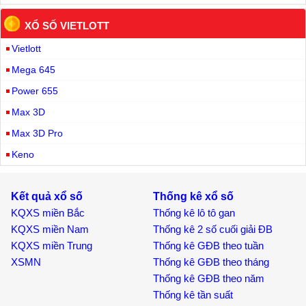
XỔ SỐ VIETLOTT
Vietlott
Mega 645
Power 655
Max 3D
Max 3D Pro
Keno
Kết quả xổ số
Thống kê xổ số
KQXS miền Bắc
Thống kê lô tô gan
KQXS miền Nam
Thống kê 2 số cuối giải ĐB
KQXS miền Trung
Thống kê GĐB theo tuần
XSMN
Thống kê GĐB theo tháng
Thống kê GĐB theo năm
Thống kê tần suất