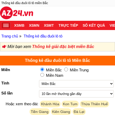
Thống kê đầu đuôi lô tô miền Bắc
XSMB
XSMN
XSMT
TRỰC TIẾP
SỔ KẾT QUẢ
VI
Trang chủ
Thống kê đầu đuôi lô tô
Mời bạn xem
Thống kê giải đặc biệt miền Bắc
Thống kê đầu đuôi lô tô Miền Bắc
Miền
Miền Bắc
Miền Trung
Miền Nam
Tỉnh
Số lần
Hoặc xem theo đài:
Khánh Hòa
Kon Tum
Thừa Thiên Huế
Tiền Giang
Kiên Giang
Đà Lạt