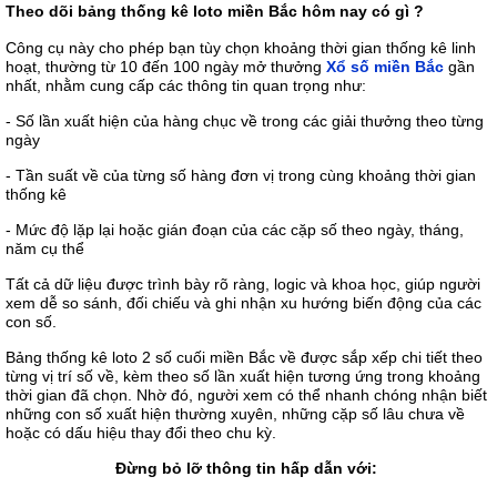
Theo dõi bảng thống kê loto miền Bắc hôm nay có gì ?
Công cụ này cho phép bạn tùy chọn khoảng thời gian thống kê linh
hoạt, thường từ 10 đến 100 ngày mở thưởng
Xổ số miền Bắc
gần
nhất, nhằm cung cấp các thông tin quan trọng như:
- Số lần xuất hiện của hàng chục về trong các giải thưởng theo từng
ngày
- Tần suất về của từng số hàng đơn vị trong cùng khoảng thời gian
thống kê
- Mức độ lặp lại hoặc gián đoạn của các cặp số theo ngày, tháng,
năm cụ thể
Tất cả dữ liệu được trình bày rõ ràng, logic và khoa học, giúp người
xem dễ so sánh, đối chiếu và ghi nhận xu hướng biến động của các
con số.
Bảng thống kê loto 2 số cuối miền Bắc về được sắp xếp chi tiết theo
từng vị trí số về, kèm theo số lần xuất hiện tương ứng trong khoảng
thời gian đã chọn. Nhờ đó, người xem có thể nhanh chóng nhận biết
những con số xuất hiện thường xuyên, những cặp số lâu chưa về
hoặc có dấu hiệu thay đổi theo chu kỳ.
Đừng bỏ lỡ thông tin hấp dẫn với: