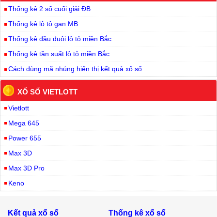
Thống kê 2 số cuối giải ĐB
Thống kê lô tô gan MB
Thống kê đầu đuôi lô tô miền Bắc
Thống kê tần suất lô tô miền Bắc
Cách dùng mã nhúng hiển thị kết quả xổ số
XỔ SỐ VIETLOTT
Vietlott
Mega 645
Power 655
Max 3D
Max 3D Pro
Keno
Kết quả xổ số
Thống kê xổ số