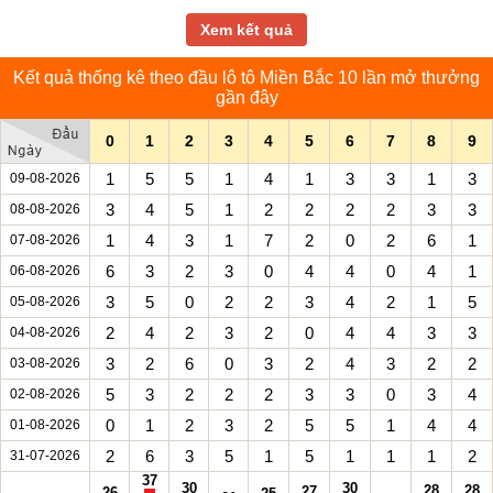
Xem kết quả
Kết quả thống kê theo đầu lô tô Miền Bắc 10 lần mở thưởng
gần đây
0
1
2
3
4
5
6
7
8
9
1
5
5
1
4
1
3
3
1
3
09-08-2026
3
4
5
1
2
2
2
2
3
3
08-08-2026
1
4
3
1
7
2
0
2
6
1
07-08-2026
6
3
2
3
0
4
4
0
4
1
06-08-2026
3
5
0
2
2
3
4
2
1
5
05-08-2026
2
4
2
3
2
0
4
4
3
3
04-08-2026
3
2
6
0
3
2
4
3
2
2
03-08-2026
5
3
2
2
2
3
3
0
3
4
02-08-2026
0
1
2
3
2
5
5
1
4
4
01-08-2026
2
6
3
5
1
5
1
1
1
2
31-07-2026
37
30
30
28
28
27
26