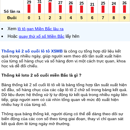
36
31
29
27
26
26
25
25
24
21
Số lần ra
Đuôi
0
1
2
3
4
5
6
7
8
9
Xem
lô tô gan Miền Bắc lâu ra
Hoặc
lấy hên
quay thử xổ số Miền Bắc
Thống kê 2 số cuối lô tô XSMB
là công cụ tổng hợp dữ liệu kết
quả trong nhiều ngày, giúp người xem theo dõi tần suất xuất hiện
của từng số hàng chục và số hàng đơn vị một cách trực quan, khoa
học và dễ đối chiếu.
Thống kê loto 2 số cuối miền Bắc là gì ?
Bảng thống kê 2 số cuối lô tô về là bảng tổng hợp tần suất xuất hiện
số đầu, số hàng chục của các cặp lô tô 2 chữ số trong bảng kết quả.
Dữ liệu được hệ thống xử lý tự động từ kết quả trong nhiều ngày liên
tiếp, giúp người xem có cái nhìn tổng quan về mức độ xuất hiện
nhiều hay ít của từng số.
Thông qua bảng thống kê, người dùng có thể dễ dàng theo dõi sự
biến động của các con số theo từng giai đoạn, thay vì chỉ quan sát
kết quả đơn lẻ từng ngày mở thưởng.