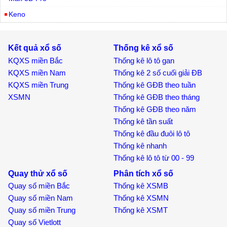
Keno
Kết quả xổ số
Thống kê xổ số
KQXS miền Bắc
Thống kê lô tô gan
KQXS miền Nam
Thống kê 2 số cuối giải ĐB
KQXS miền Trung
Thống kê GĐB theo tuần
XSMN
Thống kê GĐB theo tháng
Thống kê GĐB theo năm
Thống kê tần suất
Thống kê đầu đuôi lô tô
Thống kê nhanh
Thống kê lô tô từ 00 - 99
Quay thử xổ số
Phân tích xổ số
Quay số miền Bắc
Thống kê XSMB
Quay số miền Nam
Thống kê XSMN
Quay số miền Trung
Thống kê XSMT
Quay số Vietlott