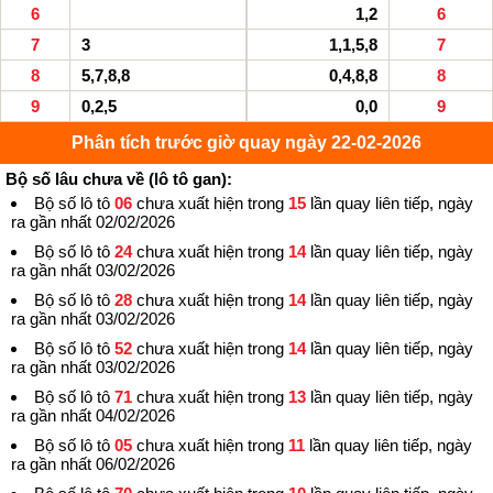
6
1,2
6
7
3
1,1,5,8
7
8
5,7,8,8
0,4,8,8
8
9
0,2,5
0,0
9
Phân tích trước giờ quay ngày 22-02-2026
Bộ số lâu chưa về (lô tô gan):
Bộ số lô tô
06
chưa xuất hiện trong
15
lần quay liên tiếp, ngày
ra gần nhất 02/02/2026
Bộ số lô tô
24
chưa xuất hiện trong
14
lần quay liên tiếp, ngày
ra gần nhất 03/02/2026
Bộ số lô tô
28
chưa xuất hiện trong
14
lần quay liên tiếp, ngày
ra gần nhất 03/02/2026
Bộ số lô tô
52
chưa xuất hiện trong
14
lần quay liên tiếp, ngày
ra gần nhất 03/02/2026
Bộ số lô tô
71
chưa xuất hiện trong
13
lần quay liên tiếp, ngày
ra gần nhất 04/02/2026
Bộ số lô tô
05
chưa xuất hiện trong
11
lần quay liên tiếp, ngày
ra gần nhất 06/02/2026