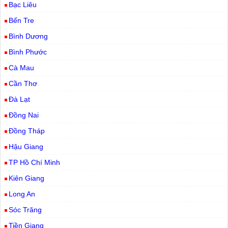
Bạc Liêu
Bến Tre
Bình Dương
Bình Phước
Cà Mau
Cần Thơ
Đà Lạt
Đồng Nai
Đồng Tháp
Hậu Giang
TP Hồ Chí Minh
Kiên Giang
Long An
Sóc Trăng
Tiền Giang