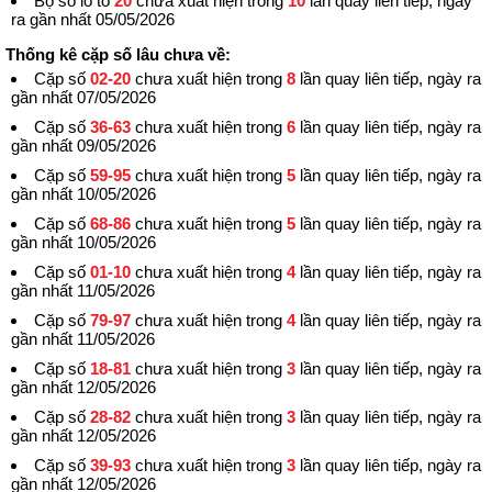
Bộ số lô tô
20
chưa xuất hiện trong
10
lần quay liên tiếp, ngày
ra gần nhất 05/05/2026
Thống kê cặp số lâu chưa về:
Cặp số
02-20
chưa xuất hiện trong
8
lần quay liên tiếp, ngày ra
gần nhất 07/05/2026
Cặp số
36-63
chưa xuất hiện trong
6
lần quay liên tiếp, ngày ra
gần nhất 09/05/2026
Cặp số
59-95
chưa xuất hiện trong
5
lần quay liên tiếp, ngày ra
gần nhất 10/05/2026
Cặp số
68-86
chưa xuất hiện trong
5
lần quay liên tiếp, ngày ra
gần nhất 10/05/2026
Cặp số
01-10
chưa xuất hiện trong
4
lần quay liên tiếp, ngày ra
gần nhất 11/05/2026
Cặp số
79-97
chưa xuất hiện trong
4
lần quay liên tiếp, ngày ra
gần nhất 11/05/2026
Cặp số
18-81
chưa xuất hiện trong
3
lần quay liên tiếp, ngày ra
gần nhất 12/05/2026
Cặp số
28-82
chưa xuất hiện trong
3
lần quay liên tiếp, ngày ra
gần nhất 12/05/2026
Cặp số
39-93
chưa xuất hiện trong
3
lần quay liên tiếp, ngày ra
gần nhất 12/05/2026