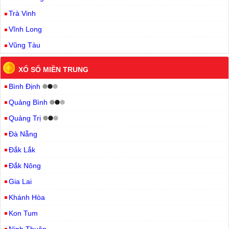
Trà Vinh
Vĩnh Long
Vũng Tàu
XỔ SỐ MIỀN TRUNG
Bình Định
Quảng Bình
Quảng Trị
Đà Nẵng
Đắk Lắk
Đắk Nông
Gia Lai
Khánh Hòa
Kon Tum
Ninh Thuận