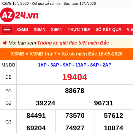
XSMB 16/5/2026 - Kết quả xổ số miền Bắc ngày 16/5/2026
XSMB
XSMN
XSMT
TRỰC TIẾP
SỔ KẾT QUẢ
VI
Mời bạn xem
Thống kê giải đặc biệt miền Bắc
XSMB
»
XSMB thứ 7
»
Xổ số miền Bắc 16-05-2026
Mã ĐB
1AP - 5AP - 9AP - 13AP - 8AP - 2AP
19404
ĐB
88678
G1
39224
96731
G2
84491
73570
57612
G3
69204
74927
10074