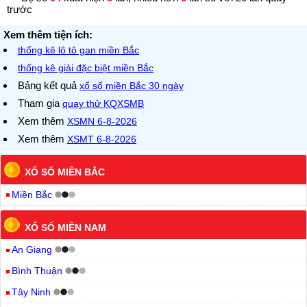
trước
Xem thêm tiện ích:
thống kê lô tô gan miền Bắc
thống kê giải đặc biệt miền Bắc
Bảng kết quả
xổ số miền Bắc 30 ngày
Tham gia
quay thử KQXSMB
Xem thêm
XSMN 6-8-2026
Xem thêm
XSMT 6-8-2026
XỔ SỐ MIỀN BẮC
Miền Bắc
XỔ SỐ MIỀN NAM
An Giang
Bình Thuận
Tây Ninh