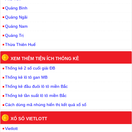
Quảng Bình
Quảng Ngãi
Quảng Nam
Quảng Trị
Thừa Thiên Huế
XEM THÊM TIỆN ÍCH THỐNG KÊ
Thống kê 2 số cuối giải ĐB
Thống kê lô tô gan MB
Thống kê đầu đuôi lô tô miền Bắc
Thống kê tần suất lô tô miền Bắc
Cách dùng mã nhúng hiển thị kết quả xổ số
XỔ SỐ VIETLOTT
Vietlott