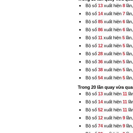
Bộ số
13
xuất hiện
8
lần
Bộ số
14
xuất hiện
7
lần
Bộ số
85
xuất hiện
6
lần
Bộ số
86
xuất hiện
6
lần
Bộ số
11
xuất hiện
5
lần
Bộ số
12
xuất hiện
5
lần
Bộ số
28
xuất hiện
5
lần
Bộ số
36
xuất hiện
5
lần
Bộ số
38
xuất hiện
5
lần
Bộ số
54
xuất hiện
5
lần
Trong 20 lần quay vừa qua
Bộ số
13
xuất hiện
11
lầ
Bộ số
14
xuất hiện
11
lầ
Bộ số
52
xuất hiện
11
lầ
Bộ số
12
xuất hiện
9
lần
Bộ số
74
xuất hiện
9
lần