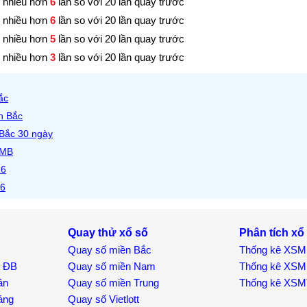
, nhiều hơn
6
lần so với 20 lần quay trước
, nhiều hơn
6
lần so với 20 lần quay trước
, nhiều hơn
5
lần so với 20 lần quay trước
, nhiều hơn
3
lần so với 20 lần quay trước
ắc
ền Bắc
 Bắc 30 ngày
SMB
26
26
Quay thử xổ số
Phân tích xổ
Quay số miền Bắc
Thống kê XS
i ĐB
Quay số miền Nam
Thống kê XS
ần
Quay số miền Trung
Thống kê XSM
áng
Quay số Vietlott