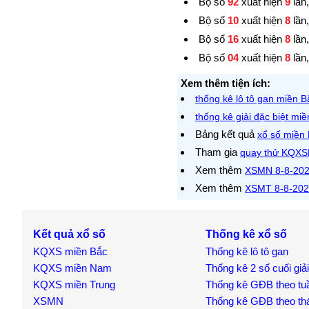
Bộ số
92
xuất hiện
9
lần
Bộ số
10
xuất hiện
8
lần
Bộ số
16
xuất hiện
8
lần
Bộ số
04
xuất hiện
8
lần
Xem thêm tiện ích:
thống kê lô tô gan miền B
thống kê giải đặc biệt mi
Bảng kết quả
xổ số miền
Tham gia
quay thử KQX
Xem thêm
XSMN 8-8-20
Xem thêm
XSMT 8-8-20
Kết quả xổ số
Thống kê xổ số
KQXS miền Bắc
Thống kê lô tô gan
KQXS miền Nam
Thống kê 2 số cuối giả
KQXS miền Trung
Thống kê GĐB theo tu
XSMN
Thống kê GĐB theo th