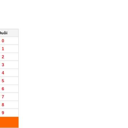
Đuôi
0
1
2
3
4
5
6
7
8
9