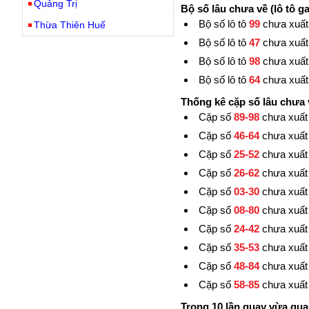
Quảng Trị
Bộ số lâu chưa về (lô tô ga
Bộ số lô tô
99
chưa xuất 
Thừa Thiên Huế
Bộ số lô tô
47
chưa xuất 
Bộ số lô tô
98
chưa xuất 
Bộ số lô tô
64
chưa xuất 
Thống kê cặp số lâu chưa 
Cặp số
89-98
chưa xuất 
Cặp số
46-64
chưa xuất 
Cặp số
25-52
chưa xuất 
Cặp số
26-62
chưa xuất 
Cặp số
03-30
chưa xuất 
Cặp số
08-80
chưa xuất 
Cặp số
24-42
chưa xuất 
Cặp số
35-53
chưa xuất 
Cặp số
48-84
chưa xuất 
Cặp số
58-85
chưa xuất 
Trong 10 lần quay vừa qua