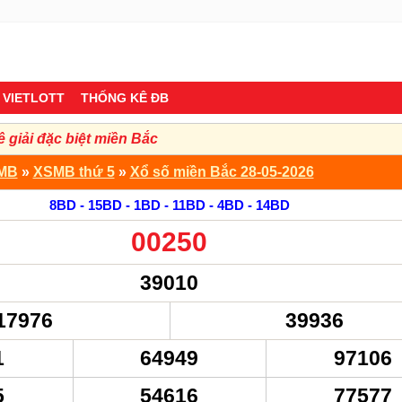
VIETLOTT
THỐNG KÊ ĐB
 giải đặc biệt miền Bắc
MB
»
XSMB thứ 5
»
Xổ số miền Bắc 28-05-2026
8BD - 15BD - 1BD - 11BD - 4BD - 14BD
00250
39010
17976
39936
1
64949
97106
5
54616
77577