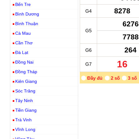
Bến Tre
8278
G4
Bình Dương
6276
Bình Thuận
G5
Cà Mau
7788
Cần Thơ
264
G6
Đà Lạt
16
Đồng Nai
G7
Đồng Tháp
Kiên Giang
Sóc Trăng
Tây Ninh
Tiền Giang
Trà Vinh
Vĩnh Long