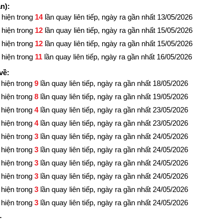
n):
hiện trong
14
lần quay liên tiếp, ngày ra gần nhất 13/05/2026
hiện trong
12
lần quay liên tiếp, ngày ra gần nhất 15/05/2026
hiện trong
12
lần quay liên tiếp, ngày ra gần nhất 15/05/2026
hiện trong
11
lần quay liên tiếp, ngày ra gần nhất 16/05/2026
về:
hiện trong
9
lần quay liên tiếp, ngày ra gần nhất 18/05/2026
hiện trong
8
lần quay liên tiếp, ngày ra gần nhất 19/05/2026
hiện trong
4
lần quay liên tiếp, ngày ra gần nhất 23/05/2026
hiện trong
4
lần quay liên tiếp, ngày ra gần nhất 23/05/2026
hiện trong
3
lần quay liên tiếp, ngày ra gần nhất 24/05/2026
hiện trong
3
lần quay liên tiếp, ngày ra gần nhất 24/05/2026
hiện trong
3
lần quay liên tiếp, ngày ra gần nhất 24/05/2026
hiện trong
3
lần quay liên tiếp, ngày ra gần nhất 24/05/2026
hiện trong
3
lần quay liên tiếp, ngày ra gần nhất 24/05/2026
hiện trong
3
lần quay liên tiếp, ngày ra gần nhất 24/05/2026
: