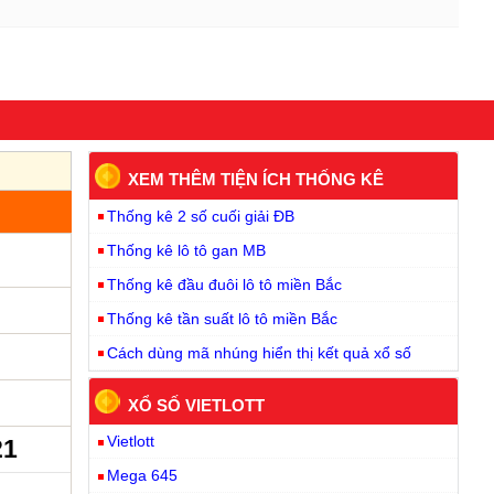
XEM THÊM TIỆN ÍCH THỐNG KÊ
Thống kê 2 số cuối giải ĐB
Thống kê lô tô gan MB
Thống kê đầu đuôi lô tô miền Bắc
Thống kê tần suất lô tô miền Bắc
Cách dùng mã nhúng hiển thị kết quả xổ số
XỔ SỐ VIETLOTT
Vietlott
21
Mega 645