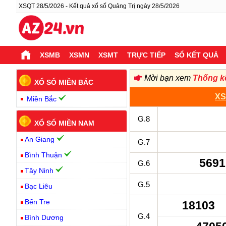
XSQT 28/5/2026 - Kết quả xổ số Quảng Trị ngày 28/5/2026
XSMB
XSMN
XSMT
TRỰC TIẾP
SỔ KẾT QUẢ
Mời bạn xem
Thống kê
XỔ SỐ MIỀN BẮC
X
Miền Bắc
G.8
XỔ SỐ MIỀN NAM
An Giang
G.7
Bình Thuận
5691
G.6
Tây Ninh
G.5
Bạc Liêu
Bến Tre
18103
G.4
Bình Dương