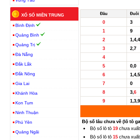
Vũng Tàu
Đầu
Đuôi
XỔ SỐ MIỀN TRUNG
0
3
Bình Định
1
9
Quảng Bình
2
1,4,4
Quảng Trị
3
2,7
Đà Nẵng
4
Đắk Lắk
5
0,0
Đắk Nông
6
1,4,5
7
0
Gia Lai
8
3,
6
Khánh Hòa
9
1,3,9
Kon Tum
Ninh Thuận
Bộ số lâu chưa về (lô tô ga
Phú Yên
Bộ số lô tô
19
chưa xuất 
Quảng Ngãi
Bộ số lô tô
15
chưa xuất 