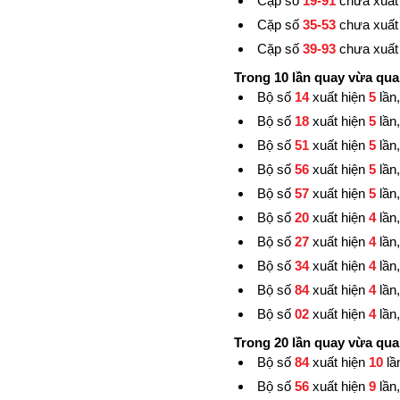
Cặp số
19-91
chưa xuất 
Cặp số
35-53
chưa xuất 
Cặp số
39-93
chưa xuất 
Trong 10 lần quay vừa qua
Bộ số
14
xuất hiện
5
lần
Bộ số
18
xuất hiện
5
lần
Bộ số
51
xuất hiện
5
lần
Bộ số
56
xuất hiện
5
lần
Bộ số
57
xuất hiện
5
lần
Bộ số
20
xuất hiện
4
lần
Bộ số
27
xuất hiện
4
lần
Bộ số
34
xuất hiện
4
lần
Bộ số
84
xuất hiện
4
lần,
Bộ số
02
xuất hiện
4
lần
Trong 20 lần quay vừa qua
Bộ số
84
xuất hiện
10
lầ
Bộ số
56
xuất hiện
9
lần