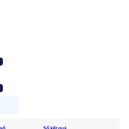
 số
Sổ kết quả