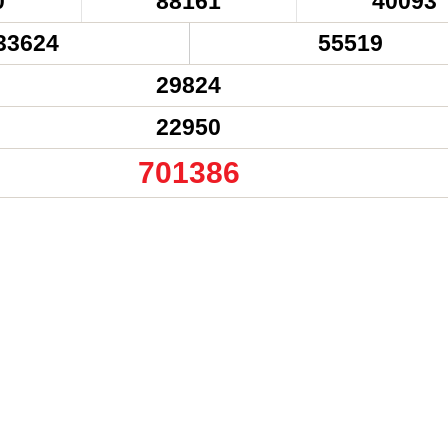
0
88161
40093
33624
55519
29824
22950
701386