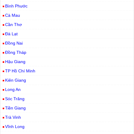
Bình Phước
Cà Mau
Cần Thơ
Đà Lạt
Đồng Nai
Đồng Tháp
Hậu Giang
TP Hồ Chí Minh
Kiên Giang
Long An
Sóc Trăng
Tiền Giang
Trà Vinh
Vĩnh Long