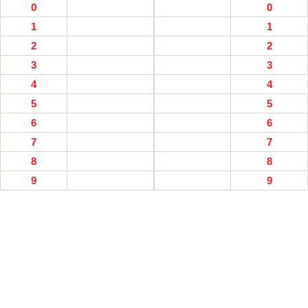
0
0
1
1
2
2
3
3
4
4
5
5
6
6
7
7
8
8
9
9