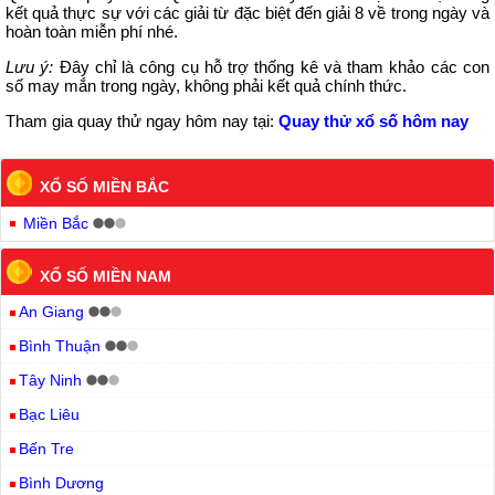
kết quả thực sự với các giải từ đặc biệt đến giải 8 về trong ngày và
hoàn toàn miễn phí nhé.
Lưu ý:
Đây chỉ là công cụ hỗ trợ thống kê và tham khảo các con
số may mắn trong ngày, không phải kết quả chính thức.
Quay thử xổ số hôm nay
Tham gia quay thử ngay hôm nay tại:
XỔ SỐ MIỀN BẮC
Miền Bắc
XỔ SỐ MIỀN NAM
An Giang
Bình Thuận
Tây Ninh
Bạc Liêu
Bến Tre
Bình Dương