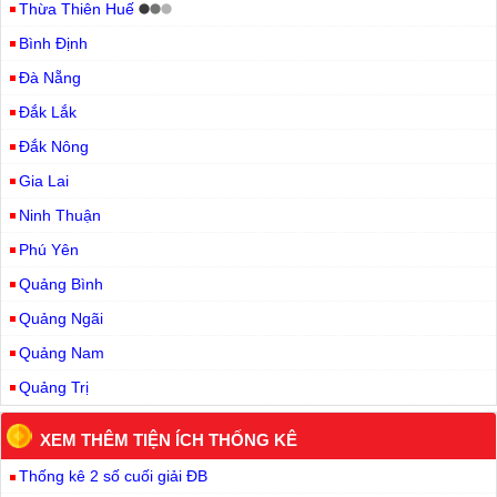
Thừa Thiên Huế
Bình Định
Đà Nẵng
Đắk Lắk
Đắk Nông
Gia Lai
Ninh Thuận
Phú Yên
Quảng Bình
Quảng Ngãi
Quảng Nam
Quảng Trị
XEM THÊM TIỆN ÍCH THỐNG KÊ
Thống kê 2 số cuối giải ĐB