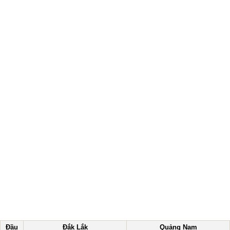
Đầu
Đắk Lắk
Quảng Nam