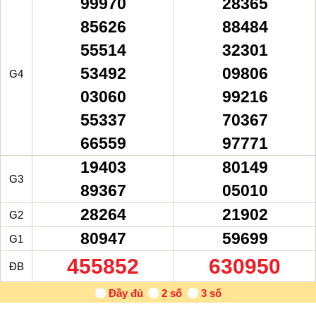
‍99970
‍28365
85626
88484
55514
32301
53492
09806
G4
03060
99216
55337
70367
66559
97771
‍19403
‍80149
G3
89367
05010
‍28264
‍21902
G2
‍80947
‍59699
G1
‍455852
‍630950
ĐB