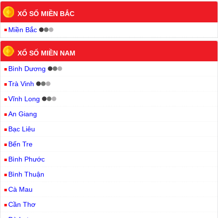
XỔ SỐ MIỀN BẮC
Miền Bắc
XỔ SỐ MIỀN NAM
Bình Dương
Trà Vinh
Vĩnh Long
An Giang
Bạc Liêu
Bến Tre
Bình Phước
Bình Thuận
Cà Mau
Cần Thơ