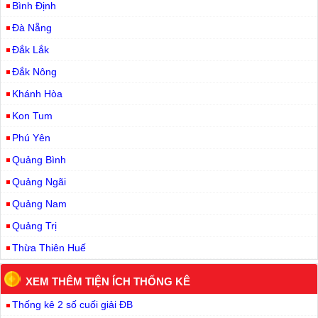
Bình Định
Đà Nẵng
Đắk Lắk
Đắk Nông
Khánh Hòa
Kon Tum
Phú Yên
Quảng Bình
Quảng Ngãi
Quảng Nam
Quảng Trị
Thừa Thiên Huế
XEM THÊM TIỆN ÍCH THỐNG KÊ
Thống kê 2 số cuối giải ĐB