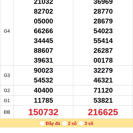
‍21032
‍36969
82702
28770
05000
28679
66266
54023
G4
34445
55414
88607
26287
39631
00178
‍90023
‍32279
G3
54532
46321
‍40400
‍71120
G2
‍11785
‍53821
G1
‍150732
‍216625
ĐB