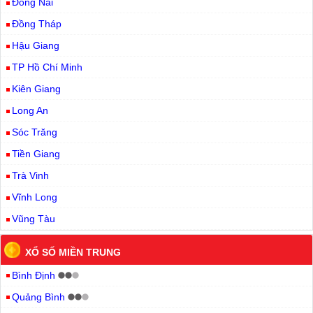
Đồng Nai
Đồng Tháp
Hậu Giang
TP Hồ Chí Minh
Kiên Giang
Long An
Sóc Trăng
Tiền Giang
Trà Vinh
Vĩnh Long
Vũng Tàu
XỔ SỐ MIỀN TRUNG
Bình Định
Quảng Bình