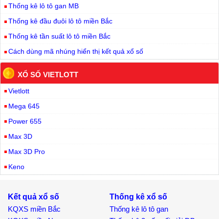
Thống kê lô tô gan MB
Thống kê đầu đuôi lô tô miền Bắc
Thống kê tần suất lô tô miền Bắc
Cách dùng mã nhúng hiển thị kết quả xổ số
XỔ SỐ VIETLOTT
Vietlott
Mega 645
Power 655
Max 3D
Max 3D Pro
Keno
Kết quả xổ số
Thống kê xổ số
KQXS miền Bắc
Thống kê lô tô gan