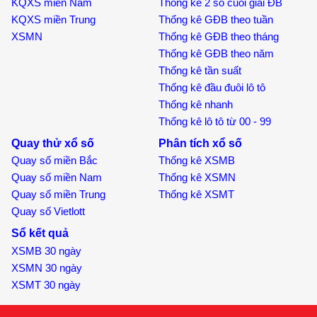
KQXS miền Nam
Thống kê 2 số cuối giải ĐB
KQXS miền Trung
Thống kê GĐB theo tuần
XSMN
Thống kê GĐB theo tháng
Thống kê GĐB theo năm
Thống kê tần suất
Thống kê đầu đuôi lô tô
Thống kê nhanh
Thống kê lô tô từ 00 - 99
Quay thử xổ số
Phân tích xổ số
Quay số miền Bắc
Thống kê XSMB
Quay số miền Nam
Thống kê XSMN
Quay số miền Trung
Thống kê XSMT
Quay số Vietlott
Sổ kết quả
XSMB 30 ngày
XSMN 30 ngày
XSMT 30 ngày