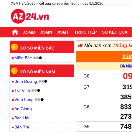
XSMT 9/5/2026 - Kết quả xổ số miền Trung ngày 9/5/2026
XSMB
XSMN
XSMT
TRỰC TIẾP
SỔ KẾT QUẢ
Mời bạn xem
Thống kê
XỔ SỐ MIỀN BẮC
XS
Miền Bắc
Đà Nẵ
XỔ SỐ MIỀN NAM
‍0
G8
Bình Dương
‍31
G7
Trà Vinh
‍38
Vĩnh Long
833
G6
An Giang
273
Bạc Liêu
‍74
G5
Bến Tre