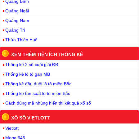
Quảng Bình
Quảng Ngãi
Quảng Nam
Quảng Trị
Thừa Thiên Huế
XEM THÊM TIỆN ÍCH THỐNG KÊ
Thống kê 2 số cuối giải ĐB
Thống kê lô tô gan MB
Thống kê đầu đuôi lô tô miền Bắc
Thống kê tần suất lô tô miền Bắc
Cách dùng mã nhúng hiển thị kết quả xổ số
XỔ SỐ VIETLOTT
Vietlott
Mega 645