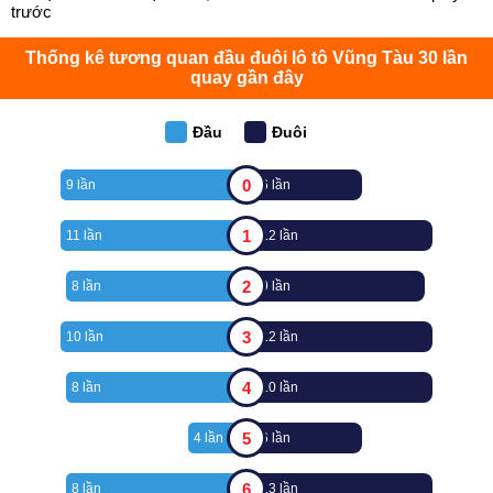
trước
Thống kê tương quan đầu đuôi lô tô Vũng Tàu 30 lần
quay gần đây
Đầu
Đuôi
0
9 lần
6 lần
1
11 lần
12 lần
2
8 lần
9 lần
3
10 lần
12 lần
4
8 lần
10 lần
5
4 lần
6 lần
6
8 lần
13 lần