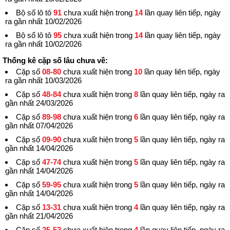
Bộ số lô tô
91
chưa xuất hiện trong
14
lần quay liên tiếp, ngày
ra gần nhất 10/02/2026
Bộ số lô tô
95
chưa xuất hiện trong
14
lần quay liên tiếp, ngày
ra gần nhất 10/02/2026
Thống kê cặp số lâu chưa về:
Cặp số
08-80
chưa xuất hiện trong
10
lần quay liên tiếp, ngày
ra gần nhất 10/03/2026
Cặp số
48-84
chưa xuất hiện trong
8
lần quay liên tiếp, ngày ra
gần nhất 24/03/2026
Cặp số
89-98
chưa xuất hiện trong
6
lần quay liên tiếp, ngày ra
gần nhất 07/04/2026
Cặp số
09-90
chưa xuất hiện trong
5
lần quay liên tiếp, ngày ra
gần nhất 14/04/2026
Cặp số
47-74
chưa xuất hiện trong
5
lần quay liên tiếp, ngày ra
gần nhất 14/04/2026
Cặp số
59-95
chưa xuất hiện trong
5
lần quay liên tiếp, ngày ra
gần nhất 14/04/2026
Cặp số
13-31
chưa xuất hiện trong
4
lần quay liên tiếp, ngày ra
gần nhất 21/04/2026
Cặp số
25-52
chưa xuất hiện trong
4
lần quay liên tiếp, ngày ra