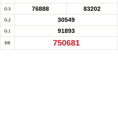
76888
83202
G.3
30549
G.2
91893
G.1
750681
ĐB