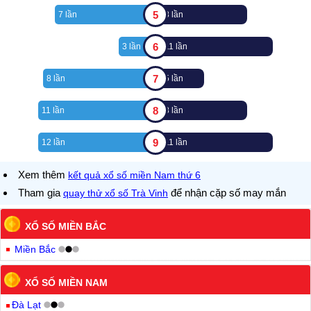
5
7 lần
8 lần
6
3 lần
11 lần
7
8 lần
5 lần
8
11 lần
8 lần
9
12 lần
11 lần
Xem thêm
kết quả xổ số miền Nam thứ 6
Tham gia
để nhận cặp số may mắn
quay thử xổ số Trà Vinh
XỔ SỐ MIỀN BẮC
Miền Bắc
XỔ SỐ MIỀN NAM
Đà Lạt