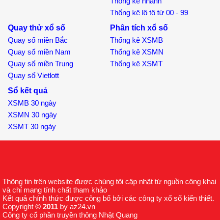
Thống kê nhanh
Thống kê lô tô từ 00 - 99
Quay thử xổ số
Phân tích xổ số
Quay số miền Bắc
Thống kê XSMB
Quay số miền Nam
Thống kê XSMN
Quay số miền Trung
Thống kê XSMT
Quay số Vietlott
Sổ kết quả
XSMB 30 ngày
XSMN 30 ngày
XSMT 30 ngày
Thông tin trên website được chúng tôi cập nhật từ nguồn công khai
và chỉ mang tính chất tham khảo
Kết quả chính thức được công bố bởi các công ty xổ số kiến thiết.
Copyright
© 2011
by az24.vn
Công ty cổ phần truyền thông Nhật Quang