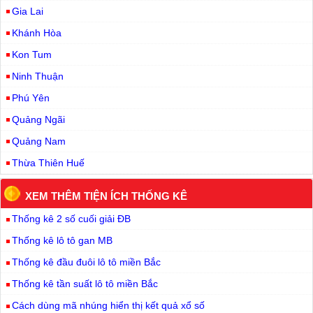
Gia Lai
Khánh Hòa
Kon Tum
Ninh Thuận
Phú Yên
Quảng Ngãi
Quảng Nam
Thừa Thiên Huế
XEM THÊM TIỆN ÍCH THỐNG KÊ
Thống kê 2 số cuối giải ĐB
Thống kê lô tô gan MB
Thống kê đầu đuôi lô tô miền Bắc
Thống kê tần suất lô tô miền Bắc
Cách dùng mã nhúng hiển thị kết quả xổ số