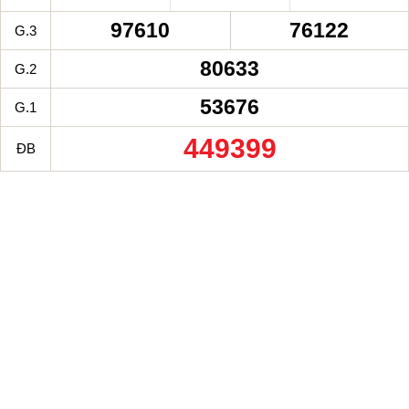
97610
76122
G.3
80633
G.2
53676
G.1
449399
ĐB