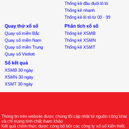
Thống kê đầu đuôi lô tô
Thống kê nhanh
Thống kê lô tô từ 00 - 99
Quay thử xổ số
Phân tích xổ số
Quay số miền Bắc
Thống kê XSMB
Quay số miền Nam
Thống kê XSMN
Quay số miền Trung
Thống kê XSMT
Quay số Vietlott
Sổ kết quả
XSMB 30 ngày
XSMN 30 ngày
XSMT 30 ngày
Thông tin trên website được chúng tôi cập nhật từ nguồn công khai
và chỉ mang tính chất tham khảo
Kết quả chính thức được công bố bởi các công ty xổ số kiến thiết.