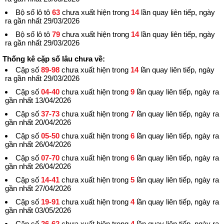
Bộ số lô tô
63
chưa xuất hiện trong
14
lần quay liên tiếp, ngày
ra gần nhất 29/03/2026
Bộ số lô tô
79
chưa xuất hiện trong
14
lần quay liên tiếp, ngày
ra gần nhất 29/03/2026
Thống kê cặp số lâu chưa về:
Cặp số
89-98
chưa xuất hiện trong
14
lần quay liên tiếp, ngày
ra gần nhất 29/03/2026
Cặp số
04-40
chưa xuất hiện trong
9
lần quay liên tiếp, ngày ra
gần nhất 13/04/2026
Cặp số
37-73
chưa xuất hiện trong
7
lần quay liên tiếp, ngày ra
gần nhất 20/04/2026
Cặp số
05-50
chưa xuất hiện trong
6
lần quay liên tiếp, ngày ra
gần nhất 26/04/2026
Cặp số
07-70
chưa xuất hiện trong
6
lần quay liên tiếp, ngày ra
gần nhất 26/04/2026
Cặp số
14-41
chưa xuất hiện trong
5
lần quay liên tiếp, ngày ra
gần nhất 27/04/2026
Cặp số
19-91
chưa xuất hiện trong
4
lần quay liên tiếp, ngày ra
gần nhất 03/05/2026
Cặp số
26-62
chưa xuất hiện trong
4
lần quay liên tiếp, ngày ra