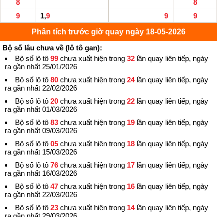
8
8
9
1,
9
9
9
Phân tích trước giờ quay ngày 18-05-2026
Bộ số lâu chưa về (lô tô gan):
Bộ số lô tô
99
chưa xuất hiện trong
32
lần quay liên tiếp, ngày
ra gần nhất 25/01/2026
Bộ số lô tô
80
chưa xuất hiện trong
24
lần quay liên tiếp, ngày
ra gần nhất 22/02/2026
Bộ số lô tô
20
chưa xuất hiện trong
22
lần quay liên tiếp, ngày
ra gần nhất 01/03/2026
Bộ số lô tô
83
chưa xuất hiện trong
19
lần quay liên tiếp, ngày
ra gần nhất 09/03/2026
Bộ số lô tô
05
chưa xuất hiện trong
18
lần quay liên tiếp, ngày
ra gần nhất 15/03/2026
Bộ số lô tô
76
chưa xuất hiện trong
17
lần quay liên tiếp, ngày
ra gần nhất 16/03/2026
Bộ số lô tô
47
chưa xuất hiện trong
16
lần quay liên tiếp, ngày
ra gần nhất 22/03/2026
Bộ số lô tô
23
chưa xuất hiện trong
14
lần quay liên tiếp, ngày
ra gần nhất 29/03/2026