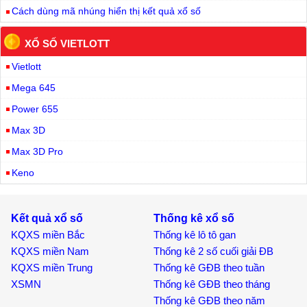
Cách dùng mã nhúng hiển thị kết quả xổ số
XỔ SỐ VIETLOTT
Vietlott
Mega 645
Power 655
Max 3D
Max 3D Pro
Keno
Kết quả xổ số
Thống kê xổ số
KQXS miền Bắc
Thống kê lô tô gan
KQXS miền Nam
Thống kê 2 số cuối giải ĐB
KQXS miền Trung
Thống kê GĐB theo tuần
XSMN
Thống kê GĐB theo tháng
Thống kê GĐB theo năm