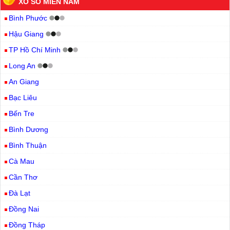
XỔ SỐ MIỀN NAM
Bình Phước
Hậu Giang
TP Hồ Chí Minh
Long An
An Giang
Bạc Liêu
Bến Tre
Bình Dương
Bình Thuận
Cà Mau
Cần Thơ
Đà Lạt
Đồng Nai
Đồng Tháp