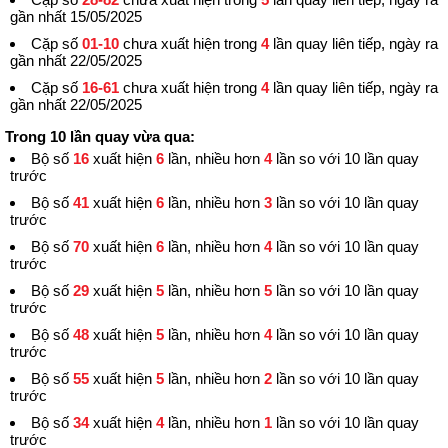
gần nhất 15/05/2025
Cặp số
01-10
chưa xuất hiện trong
4
lần quay liên tiếp, ngày ra
gần nhất 22/05/2025
Cặp số
16-61
chưa xuất hiện trong
4
lần quay liên tiếp, ngày ra
gần nhất 22/05/2025
Trong 10 lần quay vừa qua:
Bộ số
16
xuất hiện
6
lần, nhiều hơn
4
lần so với 10 lần quay
trước
Bộ số
41
xuất hiện
6
lần, nhiều hơn
3
lần so với 10 lần quay
trước
Bộ số
70
xuất hiện
6
lần, nhiều hơn
4
lần so với 10 lần quay
trước
Bộ số
29
xuất hiện
5
lần, nhiều hơn
5
lần so với 10 lần quay
trước
Bộ số
48
xuất hiện
5
lần, nhiều hơn
4
lần so với 10 lần quay
trước
Bộ số
55
xuất hiện
5
lần, nhiều hơn
2
lần so với 10 lần quay
trước
Bộ số
34
xuất hiện
4
lần, nhiều hơn
1
lần so với 10 lần quay
trước