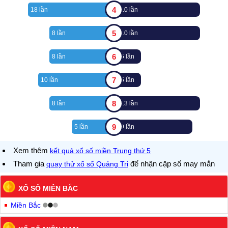
4
18 lần
10 lần
5
8 lần
10 lần
6
8 lần
5 lần
7
10 lần
5 lần
8
8 lần
13 lần
9
5 lần
9 lần
Xem thêm
kết quả xổ số miền Trung thứ 5
Tham gia
để nhận cặp số may mắn
quay thử xổ số Quảng Trị
XỔ SỐ MIỀN BẮC
Miền Bắc