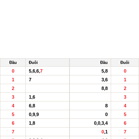
Đầu
Đuôi
Đầu
Đuôi
0
5,6,6,
7
5,8
0
1
7
3,6
1
2
8,8
2
3
1,6
3
4
6,8
8
4
5
0,9,9
0
5
6
1,8
0,0,3,4
6
7
0
,1
7