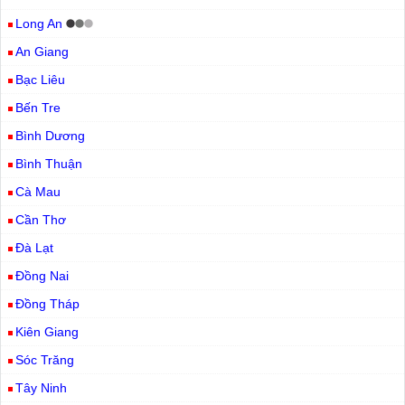
Long An
An Giang
Bạc Liêu
Bến Tre
Bình Dương
Bình Thuận
Cà Mau
Cần Thơ
Đà Lạt
Đồng Nai
Đồng Tháp
Kiên Giang
Sóc Trăng
Tây Ninh