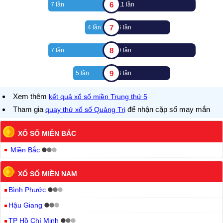
6
7 lần
11 lần
7
4 lần
6 lần
8
7 lần
9 lần
9
5 lần
6 lần
Xem thêm
kết quả xổ số miền Trung thứ 5
Tham gia
để nhận cặp số may mắn
quay thử xổ số Quảng Trị
XỔ SỐ MIỀN BẮC
Miền Bắc
XỔ SỐ MIỀN NAM
Bình Phước
Hậu Giang
TP Hồ Chí Minh