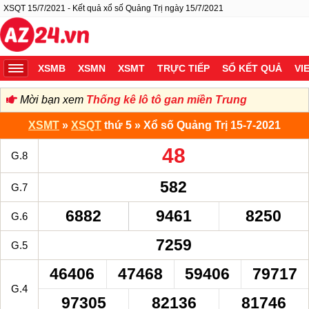
XSQT 15/7/2021 - Kết quả xổ số Quảng Trị ngày 15/7/2021
XSMB
XSMN
XSMT
TRỰC TIẾP
SỔ KẾT QUẢ
VI
Mời bạn xem
Thống kê lô tô gan miền Trung
XSMT
»
XSQT
thứ 5 » Xổ số Quảng Trị 15-7-2021
48
G.8
582
G.7
6882
9461
8250
G.6
7259
G.5
46406
47468
59406
79717
G.4
97305
82136
81746