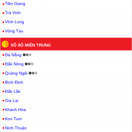
Tiền Giang
Trà Vinh
Vĩnh Long
Vũng Tàu
XỔ SỐ MIỀN TRUNG
Đà Nẵng
Đắk Nông
Quảng Ngãi
Bình Định
Đắk Lắk
Gia Lai
Khánh Hòa
Kon Tum
Ninh Thuận