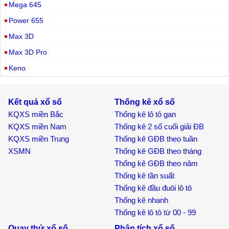
Mega 645
Power 655
Max 3D
Max 3D Pro
Keno
Kết quả xổ số
Thống kê xổ số
KQXS miền Bắc
Thống kê lô tô gan
KQXS miền Nam
Thống kê 2 số cuối giải ĐB
KQXS miền Trung
Thống kê GĐB theo tuần
XSMN
Thống kê GĐB theo tháng
Thống kê GĐB theo năm
Thống kê tần suất
Thống kê đầu đuôi lô tô
Thống kê nhanh
Thống kê lô tô từ 00 - 99
Quay thử xổ số
Phân tích xổ số