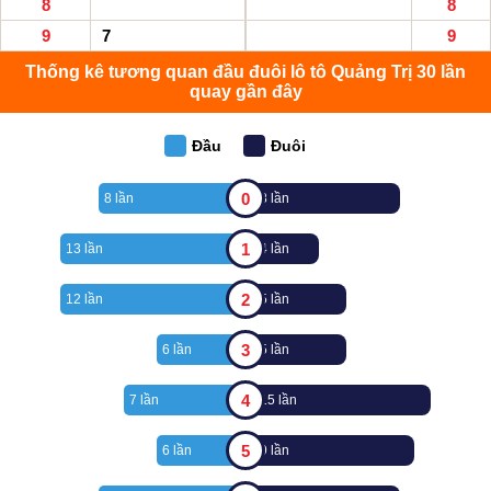
8
8
9
7
9
Thống kê tương quan đầu đuôi lô tô Quảng Trị 30 lần
quay gần đây
Đầu
Đuôi
0
8 lần
8 lần
1
13 lần
4 lần
2
12 lần
5 lần
3
6 lần
5 lần
4
7 lần
15 lần
5
6 lần
9 lần