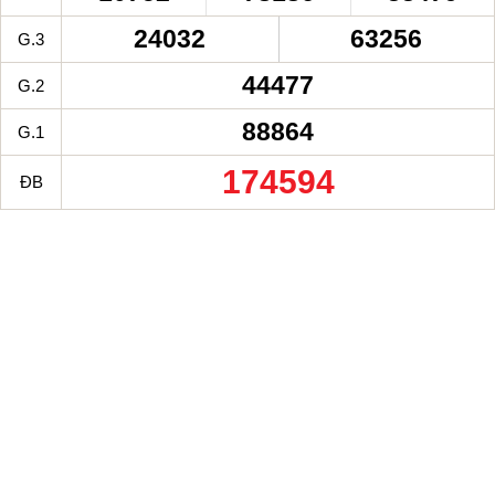
24032
63256
G.3
44477
G.2
88864
G.1
174594
ĐB