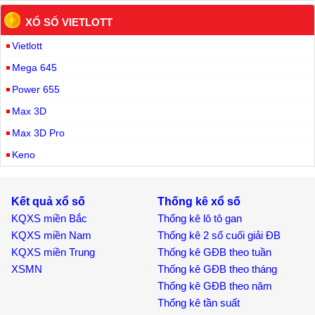
XỔ SỐ VIETLOTT
Vietlott
Mega 645
Power 655
Max 3D
Max 3D Pro
Keno
Kết quả xổ số
Thống kê xổ số
KQXS miền Bắc
Thống kê lô tô gan
KQXS miền Nam
Thống kê 2 số cuối giải ĐB
KQXS miền Trung
Thống kê GĐB theo tuần
XSMN
Thống kê GĐB theo tháng
Thống kê GĐB theo năm
Thống kê tần suất