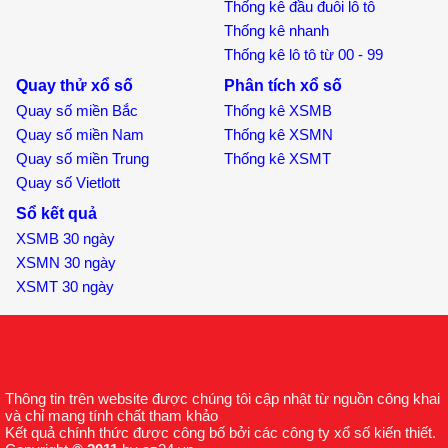
Thống kê đầu đuôi lô tô
Thống kê nhanh
Thống kê lô tô từ 00 - 99
Quay thử xổ số
Phân tích xổ số
Quay số miền Bắc
Thống kê XSMB
Quay số miền Nam
Thống kê XSMN
Quay số miền Trung
Thống kê XSMT
Quay số Vietlott
Sổ kết quả
XSMB 30 ngày
XSMN 30 ngày
XSMT 30 ngày
Thông tin trên website được chúng tôi cập nhật từ nguồn công khai
và chỉ mang tính chất tham khảo
Kết quả chính thức được công bố bởi các công ty xổ số kiến thiết.