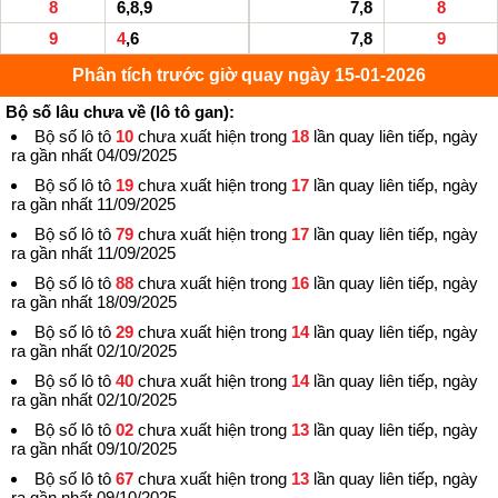
8
6,8,9
7,8
8
9
4
,6
7,8
9
Phân tích trước giờ quay ngày 15-01-2026
Bộ số lâu chưa về (lô tô gan):
Bộ số lô tô
10
chưa xuất hiện trong
18
lần quay liên tiếp, ngày
ra gần nhất 04/09/2025
Bộ số lô tô
19
chưa xuất hiện trong
17
lần quay liên tiếp, ngày
ra gần nhất 11/09/2025
Bộ số lô tô
79
chưa xuất hiện trong
17
lần quay liên tiếp, ngày
ra gần nhất 11/09/2025
Bộ số lô tô
88
chưa xuất hiện trong
16
lần quay liên tiếp, ngày
ra gần nhất 18/09/2025
Bộ số lô tô
29
chưa xuất hiện trong
14
lần quay liên tiếp, ngày
ra gần nhất 02/10/2025
Bộ số lô tô
40
chưa xuất hiện trong
14
lần quay liên tiếp, ngày
ra gần nhất 02/10/2025
Bộ số lô tô
02
chưa xuất hiện trong
13
lần quay liên tiếp, ngày
ra gần nhất 09/10/2025
Bộ số lô tô
67
chưa xuất hiện trong
13
lần quay liên tiếp, ngày
ra gần nhất 09/10/2025