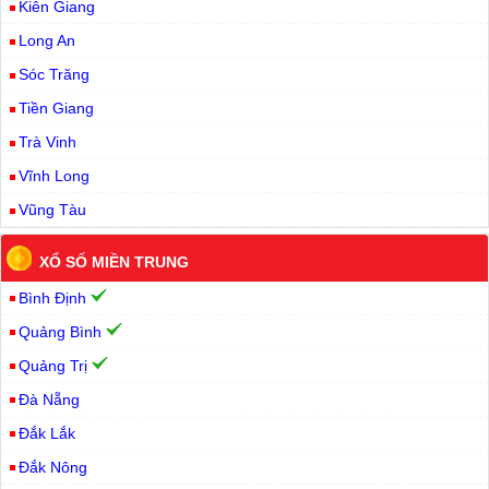
Kiên Giang
Long An
Sóc Trăng
Tiền Giang
Trà Vinh
Vĩnh Long
Vũng Tàu
XỔ SỐ MIỀN TRUNG
Bình Định
Quảng Bình
Quảng Trị
Đà Nẵng
Đắk Lắk
Đắk Nông