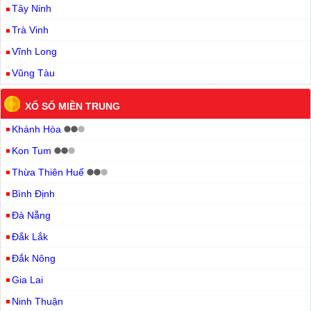
Tây Ninh
Trà Vinh
Vĩnh Long
Vũng Tàu
XỔ SỐ MIỀN TRUNG
Khánh Hòa
Kon Tum
Thừa Thiên Huế
Bình Định
Đà Nẵng
Đắk Lắk
Đắk Nông
Gia Lai
Ninh Thuận