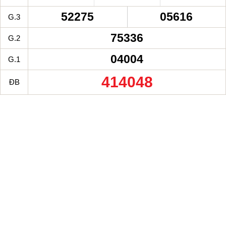
52275
05616
G.3
75336
G.2
04004
G.1
414048
ĐB