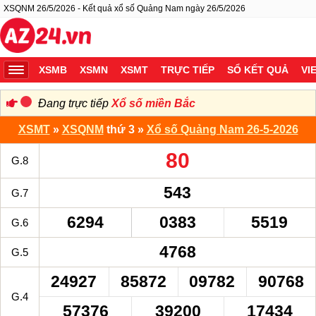
XSQNM 26/5/2026 - Kết quả xổ số Quảng Nam ngày 26/5/2026
XSMB
XSMN
XSMT
TRỰC TIẾP
SỔ KẾT QUẢ
VI
Đang trực tiếp
Xổ số miền Bắc
XSMT
»
XSQNM
thứ 3 »
Xổ số Quảng Nam 26-5-2026
80
G.8
543
G.7
6294
0383
5519
G.6
4768
G.5
24927
85872
09782
90768
G.4
57376
39200
17434