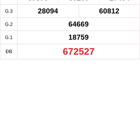
28094
60812
G.3
64669
G.2
18759
G.1
672527
ĐB