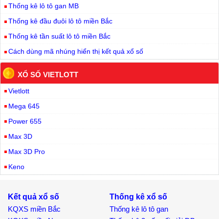
Thống kê lô tô gan MB
Thống kê đầu đuôi lô tô miền Bắc
Thống kê tần suất lô tô miền Bắc
Cách dùng mã nhúng hiển thị kết quả xổ số
XỔ SỐ VIETLOTT
Vietlott
Mega 645
Power 655
Max 3D
Max 3D Pro
Keno
Kết quả xổ số
Thống kê xổ số
KQXS miền Bắc
Thống kê lô tô gan