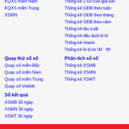
KQXS miền Nam
Thống kê 2 số cuối giải ĐB
KQXS miền Trung
Thống kê GĐB theo tuần
XSMN
Thống kê GĐB theo tháng
Thống kê GĐB theo năm
Thống kê tần suất
Thống kê đầu đuôi lô tô
Thống kê nhanh
Thống kê lô tô từ 00 - 99
Quay thử xổ số
Phân tích xổ số
Quay số miền Bắc
Thống kê XSMB
Quay số miền Nam
Thống kê XSMN
Quay số miền Trung
Thống kê XSMT
Quay số Vietlott
Sổ kết quả
XSMB 30 ngày
XSMN 30 ngày
XSMT 30 ngày