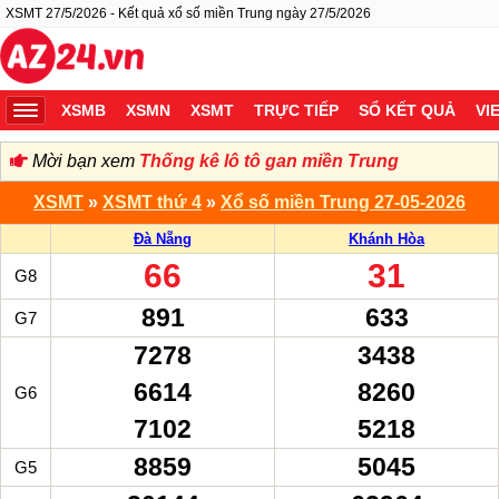
XSMT 27/5/2026 - Kết quả xổ số miền Trung ngày 27/5/2026
XSMB
XSMN
XSMT
TRỰC TIẾP
SỔ KẾT QUẢ
VI
Mời bạn xem
Thống kê lô tô gan miền Trung
XSMT
»
XSMT thứ 4
»
Xổ số miền Trung 27-05-2026
Đà Nẵng
Khánh Hòa
‍66
‍31
G8
‍891
‍633
G7
‍7278
‍3438
6614
8260
G6
7102
5218
‍8859
‍5045
G5