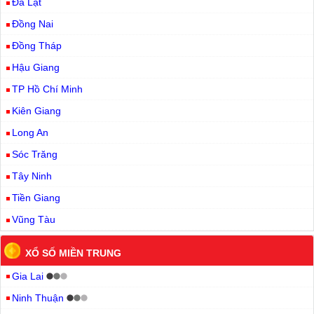
Đà Lạt
Đồng Nai
Đồng Tháp
Hậu Giang
TP Hồ Chí Minh
Kiên Giang
Long An
Sóc Trăng
Tây Ninh
Tiền Giang
Vũng Tàu
XỔ SỐ MIỀN TRUNG
Gia Lai
Ninh Thuận