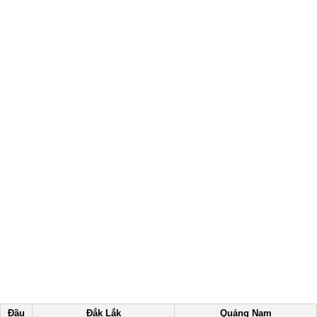
Đầu
Đắk Lắk
Quảng Nam