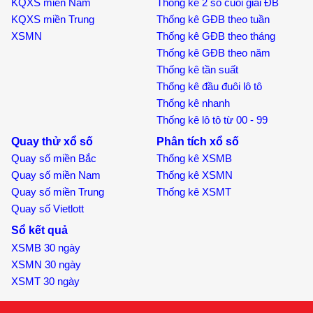
KQXS miền Nam
Thống kê 2 số cuối giải ĐB
KQXS miền Trung
Thống kê GĐB theo tuần
XSMN
Thống kê GĐB theo tháng
Thống kê GĐB theo năm
Thống kê tần suất
Thống kê đầu đuôi lô tô
Thống kê nhanh
Thống kê lô tô từ 00 - 99
Quay thử xổ số
Phân tích xổ số
Quay số miền Bắc
Thống kê XSMB
Quay số miền Nam
Thống kê XSMN
Quay số miền Trung
Thống kê XSMT
Quay số Vietlott
Sổ kết quả
XSMB 30 ngày
XSMN 30 ngày
XSMT 30 ngày