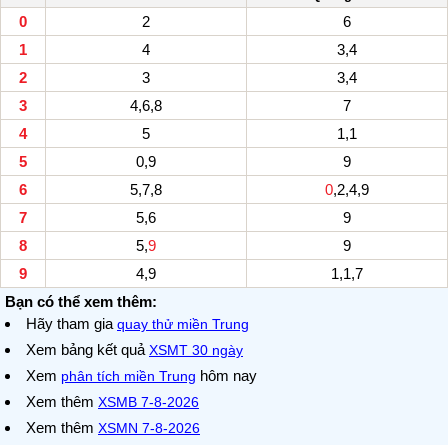
0
2
6
1
4
3,4
2
3
3,4
3
4,6,8
7
4
5
1,1
5
0,9
9
6
5,7,8
0
,2,4,9
7
5,6
9
8
5,
9
9
9
4,9
1,1,7
Bạn có thể xem thêm:
Hãy tham gia
quay thử miền Trung
Xem bảng kết quả
XSMT 30 ngày
Xem
hôm nay
phân tích miền Trung
Xem thêm
XSMB 7-8-2026
Xem thêm
XSMN 7-8-2026