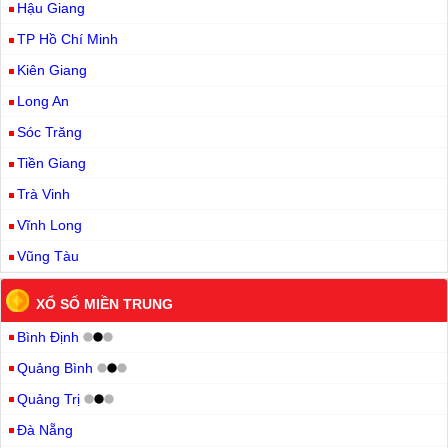
Hậu Giang
TP Hồ Chí Minh
Kiên Giang
Long An
Sóc Trăng
Tiền Giang
Trà Vinh
Vĩnh Long
Vũng Tàu
XỔ SỐ MIỀN TRUNG
Bình Định
Quảng Bình
Quảng Trị
Đà Nẵng