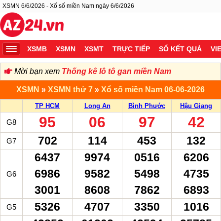
XSMN 6/6/2026 - Xổ số miền Nam ngày 6/6/2026
XSMB
XSMN
XSMT
TRỰC TIẾP
SỔ KẾT QUẢ
VI
Mời bạn xem
Thống kê lô tô gan miền Nam
XSMN
»
XSMN thứ 7
»
Xổ số miền Nam 06-06-2026
TP HCM
Long An
Bình Phước
Hậu Giang
‍95
‍06
‍97
‍42
G8
‍702
‍114
‍453
‍132
G7
‍6437
‍9974
‍0516
‍6206
6986
9582
5498
4735
G6
3001
8608
7862
6893
‍5326
‍4707
‍3350
‍1016
G5