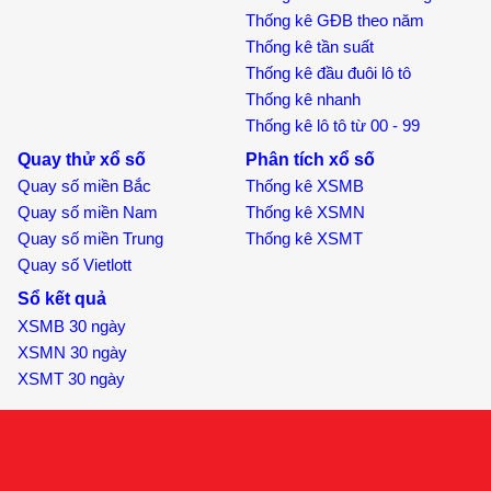
Thống kê GĐB theo năm
Thống kê tần suất
Thống kê đầu đuôi lô tô
Thống kê nhanh
Thống kê lô tô từ 00 - 99
Quay thử xổ số
Phân tích xổ số
Quay số miền Bắc
Thống kê XSMB
Quay số miền Nam
Thống kê XSMN
Quay số miền Trung
Thống kê XSMT
Quay số Vietlott
Sổ kết quả
XSMB 30 ngày
XSMN 30 ngày
XSMT 30 ngày