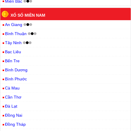
Miền Bắc
XỔ SỐ MIỀN NAM
An Giang
Bình Thuận
Tây Ninh
Bạc Liêu
Bến Tre
Bình Dương
Bình Phước
Cà Mau
Cần Thơ
Đà Lạt
Đồng Nai
Đồng Tháp