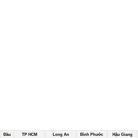
Đầu
TP HCM
Long An
Bình Phước
Hậu Giang