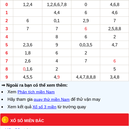
0
1,2,4
1,2,6,6,7,8
0
4,6,8
1
4,4
6
4,6
2
6
0,1
2,9
7
3
7
7
6
2,5,8,8
4
8
6
2
5
2,3,6
9
0,0,3,5
4,7
6
1,8
6
2
7
2,6
4
7
6
8
0
,1,6
2
5
9
4,5,5
4,
9
4,4,7,8,8,8
3,4,8
⇒ Ngoài ra bạn có thể xem thêm:
Xem
Phân tích miền Nam
Hãy tham gia
để thử vận may
quay thử miền Nam
Xem kết quả
từ trường quay
Xổ số 3 miền
XỔ SỐ MIỀN BẮC