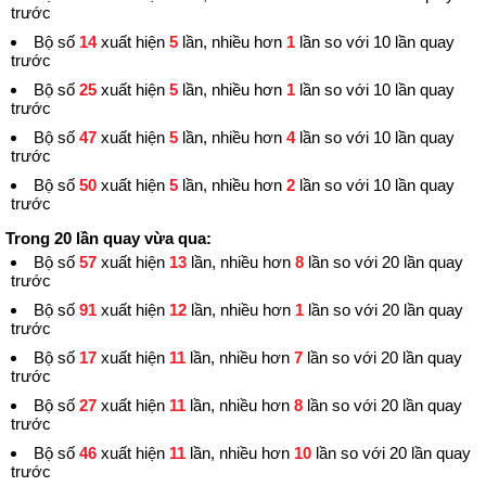
trước
Bộ số
14
xuất hiện
5
lần, nhiều hơn
1
lần so với 10 lần quay
trước
Bộ số
25
xuất hiện
5
lần, nhiều hơn
1
lần so với 10 lần quay
trước
Bộ số
47
xuất hiện
5
lần, nhiều hơn
4
lần so với 10 lần quay
trước
Bộ số
50
xuất hiện
5
lần, nhiều hơn
2
lần so với 10 lần quay
trước
Trong 20 lần quay vừa qua:
Bộ số
57
xuất hiện
13
lần, nhiều hơn
8
lần so với 20 lần quay
trước
Bộ số
91
xuất hiện
12
lần, nhiều hơn
1
lần so với 20 lần quay
trước
Bộ số
17
xuất hiện
11
lần, nhiều hơn
7
lần so với 20 lần quay
trước
Bộ số
27
xuất hiện
11
lần, nhiều hơn
8
lần so với 20 lần quay
trước
Bộ số
46
xuất hiện
11
lần, nhiều hơn
10
lần so với 20 lần quay
trước