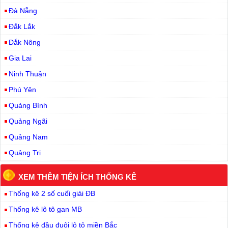
Đà Nẵng
Đắk Lắk
Đắk Nông
Gia Lai
Ninh Thuận
Phú Yên
Quảng Bình
Quảng Ngãi
Quảng Nam
Quảng Trị
XEM THÊM TIỆN ÍCH THỐNG KÊ
Thống kê 2 số cuối giải ĐB
Thống kê lô tô gan MB
Thống kê đầu đuôi lô tô miền Bắc