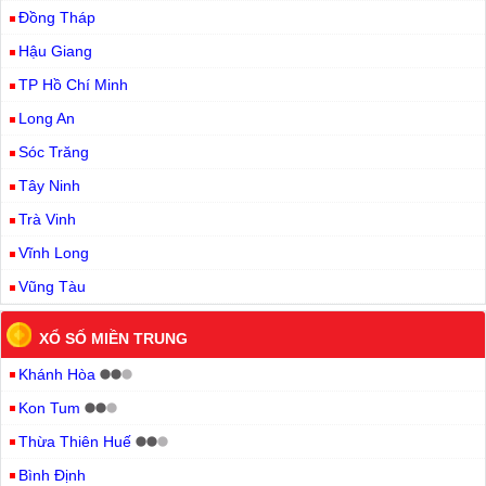
Đồng Tháp
Hậu Giang
TP Hồ Chí Minh
Long An
Sóc Trăng
Tây Ninh
Trà Vinh
Vĩnh Long
Vũng Tàu
XỔ SỐ MIỀN TRUNG
Khánh Hòa
Kon Tum
Thừa Thiên Huế
Bình Định