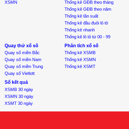
XSMN
Thống kê GĐB theo tháng
Thống kê GĐB theo năm
Thống kê tần suất
Thống kê đầu đuôi lô tô
Thống kê nhanh
Thống kê lô tô từ 00 - 99
Quay thử xổ số
Phân tích xổ số
Quay số miền Bắc
Thống kê XSMB
Quay số miền Nam
Thống kê XSMN
Quay số miền Trung
Thống kê XSMT
Quay số Vietlott
Sổ kết quả
XSMB 30 ngày
XSMN 30 ngày
XSMT 30 ngày