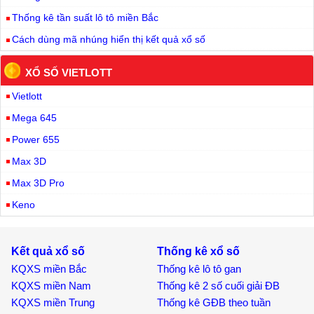
Thống kê tần suất lô tô miền Bắc
Cách dùng mã nhúng hiển thị kết quả xổ số
XỔ SỐ VIETLOTT
Vietlott
Mega 645
Power 655
Max 3D
Max 3D Pro
Keno
Kết quả xổ số
Thống kê xổ số
KQXS miền Bắc
Thống kê lô tô gan
KQXS miền Nam
Thống kê 2 số cuối giải ĐB
KQXS miền Trung
Thống kê GĐB theo tuần