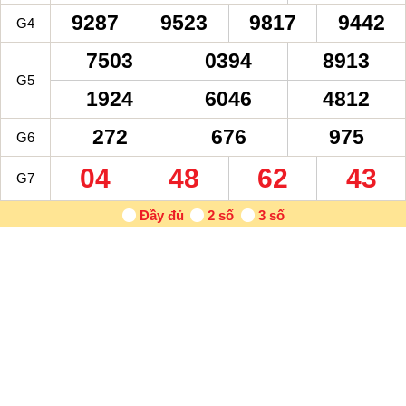
9287
9523
9817
9442
G4
7503
0394
8913
G5
1924
6046
4812
272
676
975
G6
04
48
62
43
G7