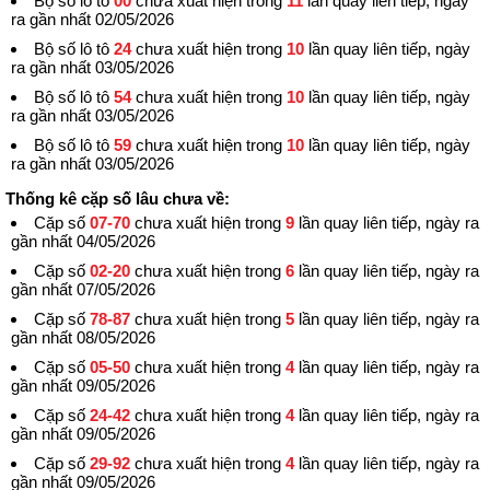
Bộ số lô tô
00
chưa xuất hiện trong
11
lần quay liên tiếp, ngày
ra gần nhất 02/05/2026
Bộ số lô tô
24
chưa xuất hiện trong
10
lần quay liên tiếp, ngày
ra gần nhất 03/05/2026
Bộ số lô tô
54
chưa xuất hiện trong
10
lần quay liên tiếp, ngày
ra gần nhất 03/05/2026
Bộ số lô tô
59
chưa xuất hiện trong
10
lần quay liên tiếp, ngày
ra gần nhất 03/05/2026
Thống kê cặp số lâu chưa về:
Cặp số
07-70
chưa xuất hiện trong
9
lần quay liên tiếp, ngày ra
gần nhất 04/05/2026
Cặp số
02-20
chưa xuất hiện trong
6
lần quay liên tiếp, ngày ra
gần nhất 07/05/2026
Cặp số
78-87
chưa xuất hiện trong
5
lần quay liên tiếp, ngày ra
gần nhất 08/05/2026
Cặp số
05-50
chưa xuất hiện trong
4
lần quay liên tiếp, ngày ra
gần nhất 09/05/2026
Cặp số
24-42
chưa xuất hiện trong
4
lần quay liên tiếp, ngày ra
gần nhất 09/05/2026
Cặp số
29-92
chưa xuất hiện trong
4
lần quay liên tiếp, ngày ra
gần nhất 09/05/2026