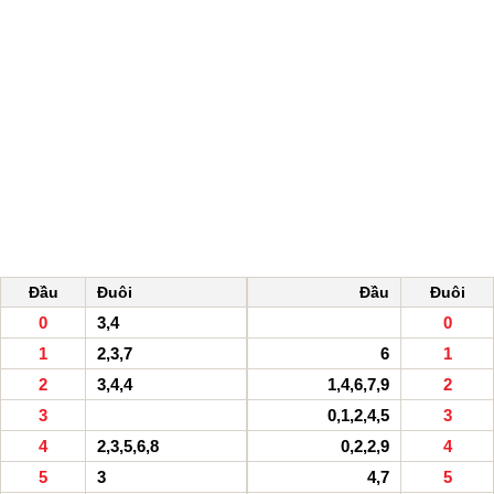
Đầu
Đuôi
Đầu
Đuôi
0
3,4
0
1
2,3,7
6
1
2
3,4,4
1,4,6,7,9
2
3
0,1,2,4,5
3
4
2,3,5,6,8
0,2,2,9
4
5
3
4,7
5