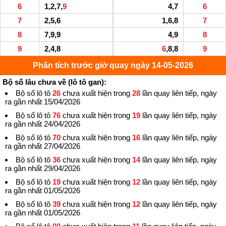
6
1,2,7,
9
4,7
6
7
2,5,6
1,6,8
7
8
7,9,9
4,9
8
9
2,4,8
6
,8,8
9
Phân tích trước giờ quay ngày 14-05-2026
Bộ số lâu chưa về (lô tô gan):
Bộ số lô tô
26
chưa xuất hiện trong
28
lần quay liên tiếp, ngày
ra gần nhất 15/04/2026
Bộ số lô tô
76
chưa xuất hiện trong
19
lần quay liên tiếp, ngày
ra gần nhất 24/04/2026
Bộ số lô tô
70
chưa xuất hiện trong
16
lần quay liên tiếp, ngày
ra gần nhất 27/04/2026
Bộ số lô tô
36
chưa xuất hiện trong
14
lần quay liên tiếp, ngày
ra gần nhất 29/04/2026
Bộ số lô tô
19
chưa xuất hiện trong
12
lần quay liên tiếp, ngày
ra gần nhất 01/05/2026
Bộ số lô tô
39
chưa xuất hiện trong
12
lần quay liên tiếp, ngày
ra gần nhất 01/05/2026