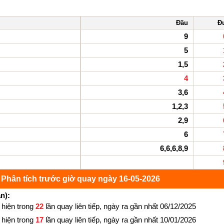
Đầu
Đ
9
5
1,5
4
3,6
1,2,3
2,9
6
6,6,6,8,9
Phân tích trước giờ quay ngày 16-05-2026
n):
hiện trong
22
lần quay liên tiếp, ngày ra gần nhất 06/12/2025
hiện trong
17
lần quay liên tiếp, ngày ra gần nhất 10/01/2026