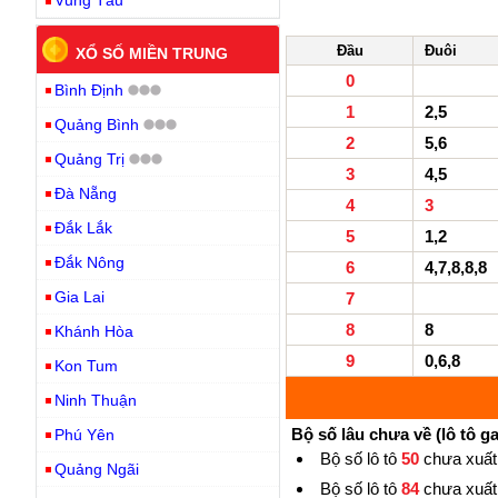
Vũng Tàu
Đầu
Đuôi
XỔ SỐ MIỀN TRUNG
0
Bình Định
1
2,5
Quảng Bình
2
5,6
Quảng Trị
3
4,5
Đà Nẵng
4
3
Đắk Lắk
5
1,2
Đắk Nông
6
4,7,8,8,8
Gia Lai
7
8
8
Khánh Hòa
9
0,6,8
Kon Tum
Ninh Thuận
Bộ số lâu chưa về (lô tô ga
Phú Yên
Bộ số lô tô
50
chưa xuất 
Quảng Ngãi
Bộ số lô tô
84
chưa xuất 