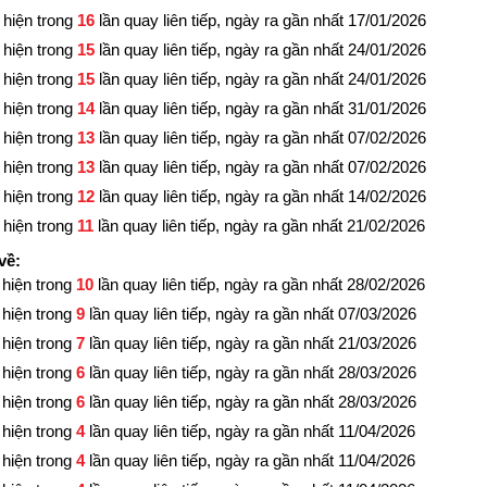
hiện trong
16
lần quay liên tiếp, ngày ra gần nhất 17/01/2026
hiện trong
15
lần quay liên tiếp, ngày ra gần nhất 24/01/2026
hiện trong
15
lần quay liên tiếp, ngày ra gần nhất 24/01/2026
hiện trong
14
lần quay liên tiếp, ngày ra gần nhất 31/01/2026
hiện trong
13
lần quay liên tiếp, ngày ra gần nhất 07/02/2026
hiện trong
13
lần quay liên tiếp, ngày ra gần nhất 07/02/2026
hiện trong
12
lần quay liên tiếp, ngày ra gần nhất 14/02/2026
hiện trong
11
lần quay liên tiếp, ngày ra gần nhất 21/02/2026
về:
hiện trong
10
lần quay liên tiếp, ngày ra gần nhất 28/02/2026
hiện trong
9
lần quay liên tiếp, ngày ra gần nhất 07/03/2026
hiện trong
7
lần quay liên tiếp, ngày ra gần nhất 21/03/2026
hiện trong
6
lần quay liên tiếp, ngày ra gần nhất 28/03/2026
hiện trong
6
lần quay liên tiếp, ngày ra gần nhất 28/03/2026
hiện trong
4
lần quay liên tiếp, ngày ra gần nhất 11/04/2026
hiện trong
4
lần quay liên tiếp, ngày ra gần nhất 11/04/2026