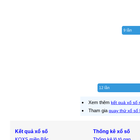
9 lần
12 lần
Xem thêm
kết quả xổ số
Tham gia
quay thử xổ số
Kết quả xổ số
Thống kê xổ số
KQXS miền Bắc
Thống kê lô tô gan