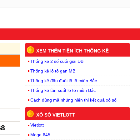
XEM THÊM TIỆN ÍCH THỐNG KÊ
Thống kê 2 số cuối giải ĐB
Thống kê lô tô gan MB
Thống kê đầu đuôi lô tô miền Bắc
Thống kê tần suất lô tô miền Bắc
Cách dùng mã nhúng hiển thị kết quả xổ số
XỔ SỐ VIETLOTT
Vietlott
68
Mega 645