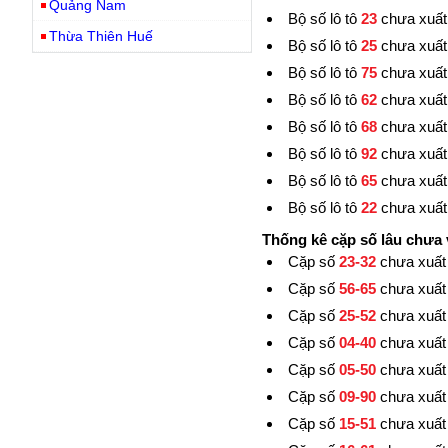
Quảng Nam
Bộ số lô tô
23
chưa xuất 
Thừa Thiên Huế
Bộ số lô tô
25
chưa xuất 
Bộ số lô tô
75
chưa xuất 
Bộ số lô tô
62
chưa xuất 
Bộ số lô tô
68
chưa xuất 
Bộ số lô tô
92
chưa xuất 
Bộ số lô tô
65
chưa xuất 
Bộ số lô tô
22
chưa xuất 
Thống kê cặp số lâu chưa 
Cặp số
23-32
chưa xuất 
Cặp số
56-65
chưa xuất 
Cặp số
25-52
chưa xuất 
Cặp số
04-40
chưa xuất 
Cặp số
05-50
chưa xuất 
Cặp số
09-90
chưa xuất 
Cặp số
15-51
chưa xuất 