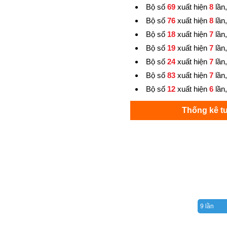
Bộ số
69
xuất hiện
8
lần
Bộ số
76
xuất hiện
8
lần
Bộ số
18
xuất hiện
7
lần
Bộ số
19
xuất hiện
7
lần
Bộ số
24
xuất hiện
7
lần
Bộ số
83
xuất hiện
7
lần
Bộ số
12
xuất hiện
6
lần
Thống kê tư
9 lần