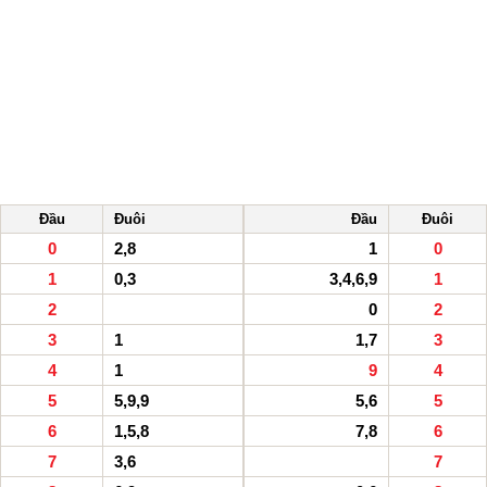
Đầu
Đuôi
Đầu
Đuôi
0
2,8
1
0
1
0,3
3,4,6,9
1
2
0
2
3
1
1,7
3
4
1
9
4
5
5,9,9
5,6
5
6
1,5,8
7,8
6
7
3,6
7