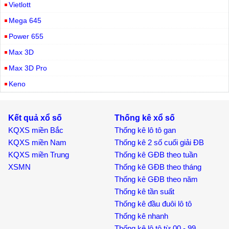
Vietlott
Mega 645
Power 655
Max 3D
Max 3D Pro
Keno
Kết quả xổ số
Thống kê xổ số
KQXS miền Bắc
Thống kê lô tô gan
KQXS miền Nam
Thống kê 2 số cuối giải ĐB
KQXS miền Trung
Thống kê GĐB theo tuần
XSMN
Thống kê GĐB theo tháng
Thống kê GĐB theo năm
Thống kê tần suất
Thống kê đầu đuôi lô tô
Thống kê nhanh
Thống kê lô tô từ 00 - 99