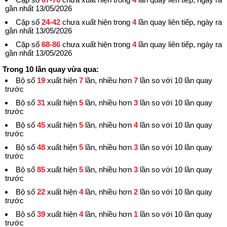
gần nhất 13/05/2026
Cặp số
24-42
chưa xuất hiện trong
4
lần quay liên tiếp, ngày ra
gần nhất 13/05/2026
Cặp số
68-86
chưa xuất hiện trong
4
lần quay liên tiếp, ngày ra
gần nhất 13/05/2026
Trong 10 lần quay vừa qua:
Bộ số
19
xuất hiện
7
lần, nhiều hơn
7
lần so với 10 lần quay
trước
Bộ số
31
xuất hiện
5
lần, nhiều hơn
3
lần so với 10 lần quay
trước
Bộ số
45
xuất hiện
5
lần, nhiều hơn
4
lần so với 10 lần quay
trước
Bộ số
48
xuất hiện
5
lần, nhiều hơn
3
lần so với 10 lần quay
trước
Bộ số
85
xuất hiện
5
lần, nhiều hơn
3
lần so với 10 lần quay
trước
Bộ số
22
xuất hiện
4
lần, nhiều hơn
2
lần so với 10 lần quay
trước
Bộ số
39
xuất hiện
4
lần, nhiều hơn
1
lần so với 10 lần quay
trước