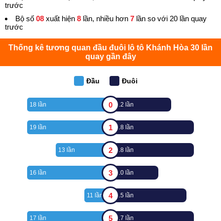
trước
Bộ số
08
xuất hiện
8
lần, nhiều hơn
7
lần so với 20 lần quay
trước
Thống kê tương quan đầu đuôi lô tô Khánh Hòa 30 lần
quay gần đây
Đầu
Đuôi
0
18 lần
12 lần
1
19 lần
18 lần
2
13 lần
18 lần
3
16 lần
10 lần
4
11 lần
15 lần
5
17 lần
17 lần