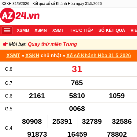
XSKH 31/5/2026 - Kết quả xổ số Khánh Hòa ngày 31/5/2026
XSMB
XSMN
XSMT
TRỰC TIẾP
SỔ KẾT QUẢ
VI
Mời bạn
Quay thử miền Trung
XSMT
»
XSKH
chủ nhật »
Xổ số Khánh Hòa 31-5-2026
31
G.8
765
G.7
2161
5810
1059
G.6
0068
G.5
80908
25391
32789
32586
G.4
91873
16459
78802