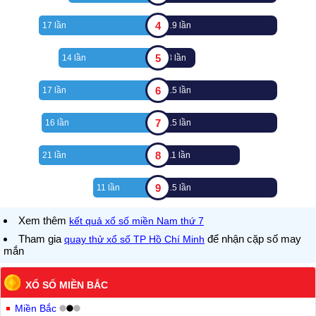
4
17 lần
19 lần
5
14 lần
8 lần
6
17 lần
15 lần
7
16 lần
15 lần
8
21 lần
11 lần
9
11 lần
15 lần
Xem thêm
kết quả xổ số miền Nam thứ 7
Tham gia
để nhận cặp số may
quay thử xổ số TP Hồ Chí Minh
mắn
XỔ SỐ MIỀN BẮC
Miền Bắc