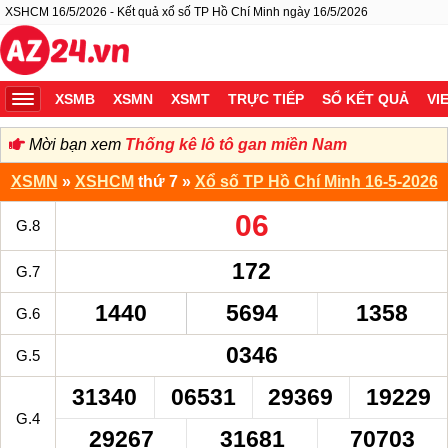
XSHCM 16/5/2026 - Kết quả xổ số TP Hồ Chí Minh ngày 16/5/2026
XSMB
XSMN
XSMT
TRỰC TIẾP
SỔ KẾT QUẢ
VI
Mời bạn xem
Thống kê lô tô gan miền Nam
XSMN
»
XSHCM
thứ 7 »
Xổ số TP Hồ Chí Minh 16-5-2026
06
G.8
172
G.7
1440
5694
1358
G.6
0346
G.5
31340
06531
29369
19229
G.4
29267
31681
70703