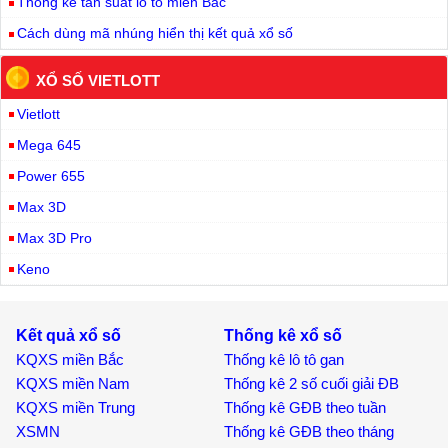
Thống kê tần suất lô tô miền Bắc
Cách dùng mã nhúng hiển thị kết quả xổ số
XỔ SỐ VIETLOTT
Vietlott
Mega 645
Power 655
Max 3D
Max 3D Pro
Keno
Kết quả xổ số
Thống kê xổ số
KQXS miền Bắc
Thống kê lô tô gan
KQXS miền Nam
Thống kê 2 số cuối giải ĐB
KQXS miền Trung
Thống kê GĐB theo tuần
XSMN
Thống kê GĐB theo tháng