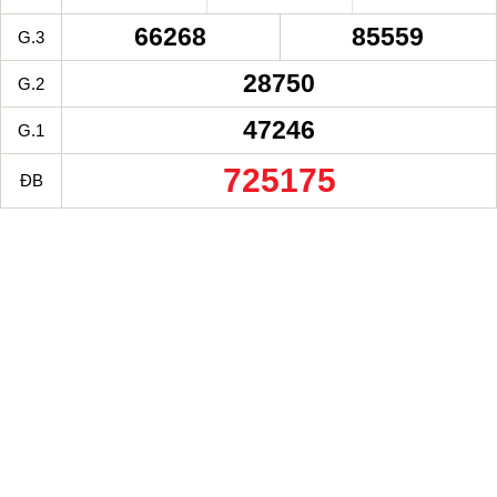
66268
85559
G.3
28750
G.2
47246
G.1
725175
ĐB