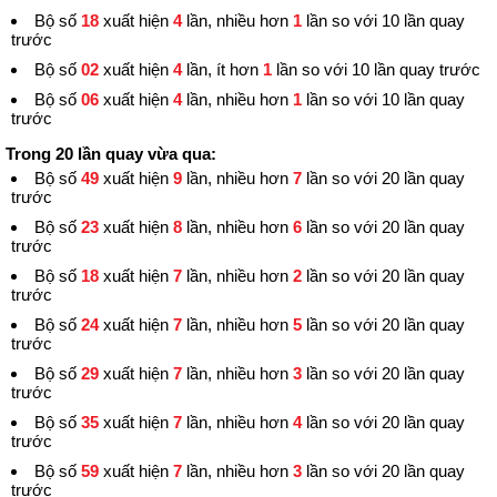
Bộ số
18
xuất hiện
4
lần, nhiều hơn
1
lần so với 10 lần quay
trước
Bộ số
02
xuất hiện
4
lần, ít hơn
1
lần so với 10 lần quay trước
Bộ số
06
xuất hiện
4
lần, nhiều hơn
1
lần so với 10 lần quay
trước
Trong 20 lần quay vừa qua:
Bộ số
49
xuất hiện
9
lần, nhiều hơn
7
lần so với 20 lần quay
trước
Bộ số
23
xuất hiện
8
lần, nhiều hơn
6
lần so với 20 lần quay
trước
Bộ số
18
xuất hiện
7
lần, nhiều hơn
2
lần so với 20 lần quay
trước
Bộ số
24
xuất hiện
7
lần, nhiều hơn
5
lần so với 20 lần quay
trước
Bộ số
29
xuất hiện
7
lần, nhiều hơn
3
lần so với 20 lần quay
trước
Bộ số
35
xuất hiện
7
lần, nhiều hơn
4
lần so với 20 lần quay
trước
Bộ số
59
xuất hiện
7
lần, nhiều hơn
3
lần so với 20 lần quay
trước