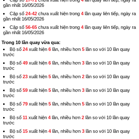
gần nhất 16/05/2026
Cặp số
24-42
chưa xuất hiện trong
4
lần quay liên tiếp, ngày ra
gần nhất 16/05/2026
Cặp số
56-65
chưa xuất hiện trong
4
lần quay liên tiếp, ngày ra
gần nhất 16/05/2026
Trong 10 lần quay vừa qua:
Bộ số
24
xuất hiện
6
lần, nhiều hơn
5
lần so với 10 lần quay
trước
Bộ số
49
xuất hiện
6
lần, nhiều hơn
3
lần so với 10 lần quay
trước
Bộ số
23
xuất hiện
5
lần, nhiều hơn
2
lần so với 10 lần quay
trước
Bộ số
59
xuất hiện
5
lần, nhiều hơn
3
lần so với 10 lần quay
trước
Bộ số
79
xuất hiện
5
lần, nhiều hơn
5
lần so với 10 lần quay
trước
Bộ số
11
xuất hiện
4
lần, nhiều hơn
2
lần so với 10 lần quay
trước
Bộ số
15
xuất hiện
4
lần, nhiều hơn
3
lần so với 10 lần quay
trước