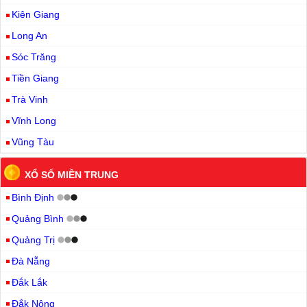
Kiên Giang
Long An
Sóc Trăng
Tiền Giang
Trà Vinh
Vĩnh Long
Vũng Tàu
XỔ SỐ MIỀN TRUNG
Bình Định
Quảng Bình
Quảng Trị
Đà Nẵng
Đắk Lắk
Đắk Nông