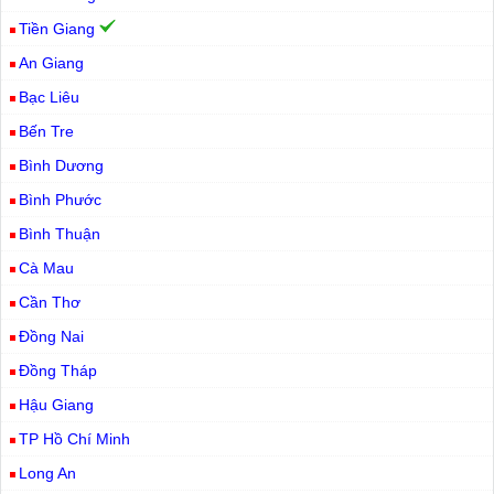
Tiền Giang
An Giang
Bạc Liêu
Bến Tre
Bình Dương
Bình Phước
Bình Thuận
Cà Mau
Cần Thơ
Đồng Nai
Đồng Tháp
Hậu Giang
TP Hồ Chí Minh
Long An