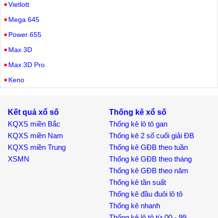
Vietlott
Mega 645
Power 655
Max 3D
Max 3D Pro
Keno
Kết quả xổ số
Thống kê xổ số
KQXS miền Bắc
Thống kê lô tô gan
KQXS miền Nam
Thống kê 2 số cuối giải ĐB
KQXS miền Trung
Thống kê GĐB theo tuần
XSMN
Thống kê GĐB theo tháng
Thống kê GĐB theo năm
Thống kê tần suất
Thống kê đầu đuôi lô tô
Thống kê nhanh
Thống kê lô tô từ 00 - 99