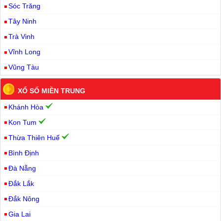
Sóc Trăng
Tây Ninh
Trà Vinh
Vĩnh Long
Vũng Tàu
XỔ SỐ MIỀN TRUNG
Khánh Hòa
Kon Tum
Thừa Thiên Huế
Bình Định
Đà Nẵng
Đắk Lắk
Đắk Nông
Gia Lai