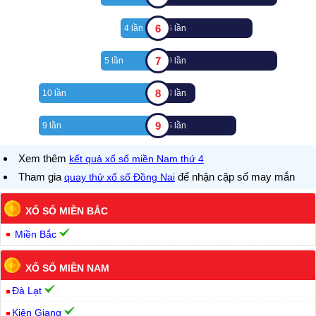
6
4 lần
6 lần
7
5 lần
9 lần
8
10 lần
3 lần
9
9 lần
5 lần
Xem thêm
kết quả xổ số miền Nam thứ 4
Tham gia
để nhận cặp số may mắn
quay thử xổ số Đồng Nai
XỔ SỐ MIỀN BẮC
Miền Bắc
XỔ SỐ MIỀN NAM
Đà Lạt
Kiên Giang