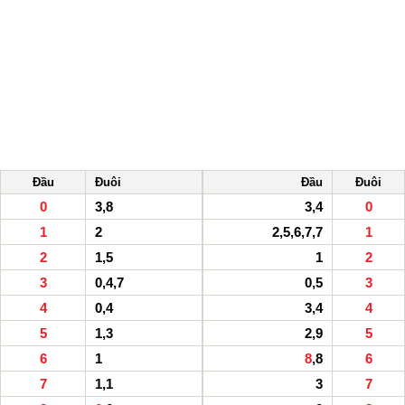
Đầu
Đuôi
Đầu
Đuôi
0
3,8
3,4
0
1
2
2,5,6,7,7
1
2
1,5
1
2
3
0,4,7
0,5
3
4
0,4
3,4
4
5
1,3
2,9
5
6
1
8
,8
6
7
1,1
3
7