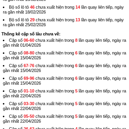
Bộ số lô tô
46
chưa xuất hiện trong
14
lần quay liên tiếp, ngày
ra gần nhất 18/02/2026
Bộ số lô tô
29
chưa xuất hiện trong
13
lần quay liên tiếp, ngày
ra gần nhất 25/02/2026
Thống kê cặp số lâu chưa về:
Cặp số
06-60
chưa xuất hiện trong
8
lần quay liên tiếp, ngày ra
gần nhất 01/04/2026
Cặp số
08-80
chưa xuất hiện trong
6
lần quay liên tiếp, ngày ra
gần nhất 15/04/2026
Cặp số
67-76
chưa xuất hiện trong
6
lần quay liên tiếp, ngày ra
gần nhất 15/04/2026
Cặp số
69-96
chưa xuất hiện trong
6
lần quay liên tiếp, ngày ra
gần nhất 15/04/2026
Cặp số
01-10
chưa xuất hiện trong
5
lần quay liên tiếp, ngày ra
gần nhất 22/04/2026
Cặp số
03-30
chưa xuất hiện trong
5
lần quay liên tiếp, ngày ra
gần nhất 22/04/2026
Cặp số
05-50
chưa xuất hiện trong
5
lần quay liên tiếp, ngày ra
gần nhất 22/04/2026
Cặp số
26-62
chưa xuất hiện trong
4
lần quay liên tiếp, ngày ra