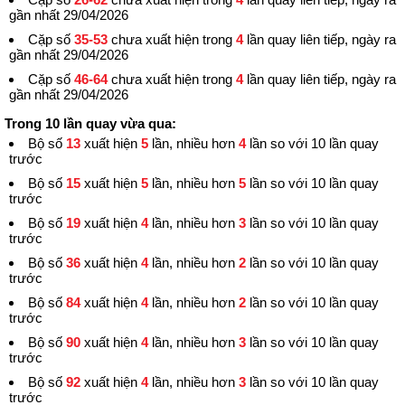
gần nhất 29/04/2026
Cặp số
35-53
chưa xuất hiện trong
4
lần quay liên tiếp, ngày ra
gần nhất 29/04/2026
Cặp số
46-64
chưa xuất hiện trong
4
lần quay liên tiếp, ngày ra
gần nhất 29/04/2026
Trong 10 lần quay vừa qua:
Bộ số
13
xuất hiện
5
lần, nhiều hơn
4
lần so với 10 lần quay
trước
Bộ số
15
xuất hiện
5
lần, nhiều hơn
5
lần so với 10 lần quay
trước
Bộ số
19
xuất hiện
4
lần, nhiều hơn
3
lần so với 10 lần quay
trước
Bộ số
36
xuất hiện
4
lần, nhiều hơn
2
lần so với 10 lần quay
trước
Bộ số
84
xuất hiện
4
lần, nhiều hơn
2
lần so với 10 lần quay
trước
Bộ số
90
xuất hiện
4
lần, nhiều hơn
3
lần so với 10 lần quay
trước
Bộ số
92
xuất hiện
4
lần, nhiều hơn
3
lần so với 10 lần quay
trước