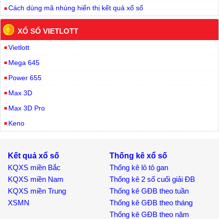
Cách dùng mã nhúng hiển thị kết quả xổ số
XỔ SỐ VIETLOTT
Vietlott
Mega 645
Power 655
Max 3D
Max 3D Pro
Keno
Kết quả xổ số
Thống kê xổ số
KQXS miền Bắc
Thống kê lô tô gan
KQXS miền Nam
Thống kê 2 số cuối giải ĐB
KQXS miền Trung
Thống kê GĐB theo tuần
XSMN
Thống kê GĐB theo tháng
Thống kê GĐB theo năm