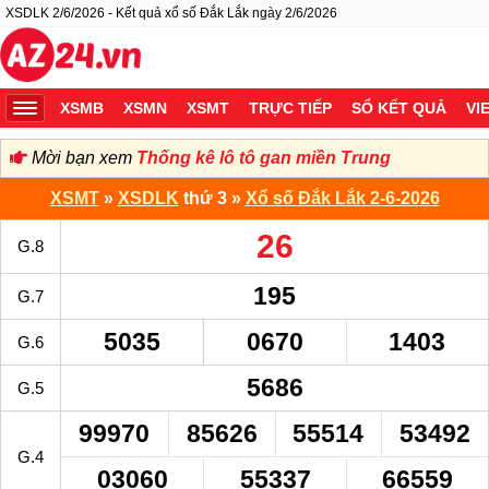
XSDLK 2/6/2026 - Kết quả xổ số Đắk Lắk ngày 2/6/2026
XSMB
XSMN
XSMT
TRỰC TIẾP
SỔ KẾT QUẢ
VI
Mời bạn xem
Thống kê lô tô gan miền Trung
XSMT
»
XSDLK
thứ 3 »
Xổ số Đắk Lắk 2-6-2026
26
G.8
195
G.7
5035
0670
1403
G.6
5686
G.5
99970
85626
55514
53492
G.4
03060
55337
66559