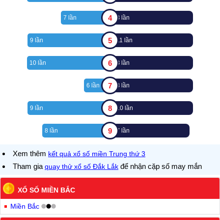
4
7 lần
8 lần
5
9 lần
11 lần
6
10 lần
8 lần
7
6 lần
8 lần
8
9 lần
10 lần
9
8 lần
7 lần
Xem thêm
kết quả xổ số miền Trung thứ 3
Tham gia
để nhận cặp số may mắn
quay thử xổ số Đắk Lắk
XỔ SỐ MIỀN BẮC
Miền Bắc