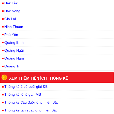
Đắk Lắk
Đắk Nông
Gia Lai
Ninh Thuận
Phú Yên
Quảng Bình
Quảng Ngãi
Quảng Nam
Quảng Trị
XEM THÊM TIỆN ÍCH THỐNG KÊ
Thống kê 2 số cuối giải ĐB
Thống kê lô tô gan MB
Thống kê đầu đuôi lô tô miền Bắc
Thống kê tần suất lô tô miền Bắc