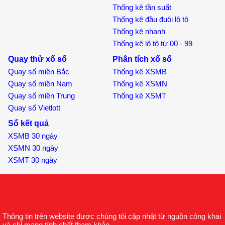
Thống kê tần suất
Thống kê đầu đuôi lô tô
Thống kê nhanh
Thống kê lô tô từ 00 - 99
Quay thử xổ số
Phân tích xổ số
Quay số miền Bắc
Thống kê XSMB
Quay số miền Nam
Thống kê XSMN
Quay số miền Trung
Thống kê XSMT
Quay số Vietlott
Sổ kết quả
XSMB 30 ngày
XSMN 30 ngày
XSMT 30 ngày
Thông tin trên website được chúng tôi cập nhật từ nguồn công khai
và chỉ mang tính chất tham khảo