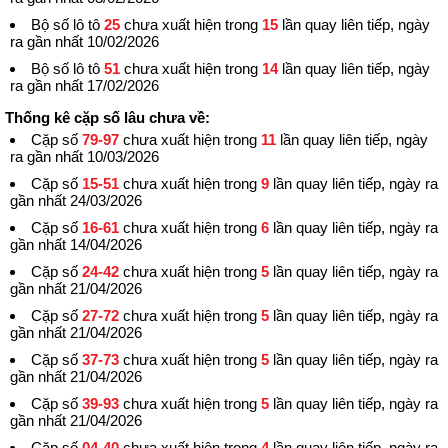
Bộ số lô tô
25
chưa xuất hiện trong
15
lần quay liên tiếp, ngày
ra gần nhất 10/02/2026
Bộ số lô tô
51
chưa xuất hiện trong
14
lần quay liên tiếp, ngày
ra gần nhất 17/02/2026
Thống kê cặp số lâu chưa về:
Cặp số
79-97
chưa xuất hiện trong
11
lần quay liên tiếp, ngày
ra gần nhất 10/03/2026
Cặp số
15-51
chưa xuất hiện trong
9
lần quay liên tiếp, ngày ra
gần nhất 24/03/2026
Cặp số
16-61
chưa xuất hiện trong
6
lần quay liên tiếp, ngày ra
gần nhất 14/04/2026
Cặp số
24-42
chưa xuất hiện trong
5
lần quay liên tiếp, ngày ra
gần nhất 21/04/2026
Cặp số
27-72
chưa xuất hiện trong
5
lần quay liên tiếp, ngày ra
gần nhất 21/04/2026
Cặp số
37-73
chưa xuất hiện trong
5
lần quay liên tiếp, ngày ra
gần nhất 21/04/2026
Cặp số
39-93
chưa xuất hiện trong
5
lần quay liên tiếp, ngày ra
gần nhất 21/04/2026
Cặp số
04-40
chưa xuất hiện trong
4
lần quay liên tiếp, ngày ra