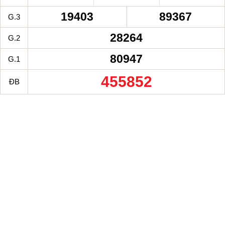
19403
89367
G.3
28264
G.2
80947
G.1
455852
ĐB