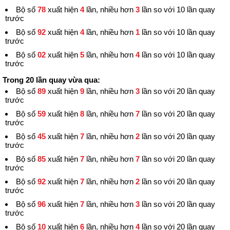
Bộ số
78
xuất hiện
4
lần, nhiều hơn
3
lần so với 10 lần quay
trước
Bộ số
92
xuất hiện
4
lần, nhiều hơn
1
lần so với 10 lần quay
trước
Bộ số
02
xuất hiện
5
lần, nhiều hơn
4
lần so với 10 lần quay
trước
Trong 20 lần quay vừa qua:
Bộ số
89
xuất hiện
9
lần, nhiều hơn
3
lần so với 20 lần quay
trước
Bộ số
59
xuất hiện
8
lần, nhiều hơn
7
lần so với 20 lần quay
trước
Bộ số
45
xuất hiện
7
lần, nhiều hơn
2
lần so với 20 lần quay
trước
Bộ số
85
xuất hiện
7
lần, nhiều hơn
7
lần so với 20 lần quay
trước
Bộ số
92
xuất hiện
7
lần, nhiều hơn
2
lần so với 20 lần quay
trước
Bộ số
96
xuất hiện
7
lần, nhiều hơn
3
lần so với 20 lần quay
trước
Bộ số
10
xuất hiện
6
lần, nhiều hơn
4
lần so với 20 lần quay