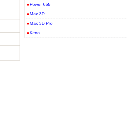
Power 655
Max 3D
Max 3D Pro
Keno