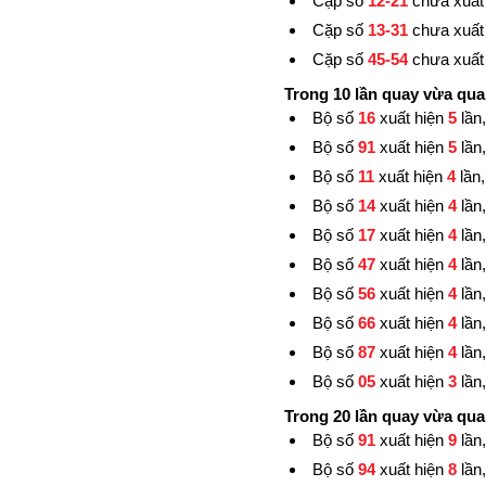
Cặp số
12-21
chưa xuất 
Cặp số
13-31
chưa xuất 
Cặp số
45-54
chưa xuất 
Trong 10 lần quay vừa qua
Bộ số
16
xuất hiện
5
lần
Bộ số
91
xuất hiện
5
lần
Bộ số
11
xuất hiện
4
lần
Bộ số
14
xuất hiện
4
lần
Bộ số
17
xuất hiện
4
lần
Bộ số
47
xuất hiện
4
lần
Bộ số
56
xuất hiện
4
lần
Bộ số
66
xuất hiện
4
lần
Bộ số
87
xuất hiện
4
lần
Bộ số
05
xuất hiện
3
lần
Trong 20 lần quay vừa qua
Bộ số
91
xuất hiện
9
lần
Bộ số
94
xuất hiện
8
lần