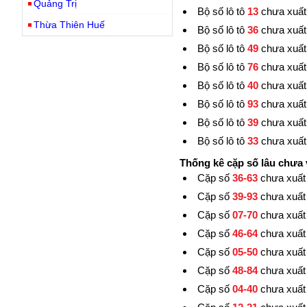
Quảng Trị
Bộ số lô tô
13
chưa xuất 
Thừa Thiên Huế
Bộ số lô tô
36
chưa xuất 
Bộ số lô tô
49
chưa xuất 
Bộ số lô tô
76
chưa xuất 
Bộ số lô tô
40
chưa xuất 
Bộ số lô tô
93
chưa xuất 
Bộ số lô tô
39
chưa xuất 
Bộ số lô tô
33
chưa xuất 
Thống kê cặp số lâu chưa 
Cặp số
36-63
chưa xuất 
Cặp số
39-93
chưa xuất 
Cặp số
07-70
chưa xuất 
Cặp số
46-64
chưa xuất 
Cặp số
05-50
chưa xuất 
Cặp số
48-84
chưa xuất 
Cặp số
04-40
chưa xuất 