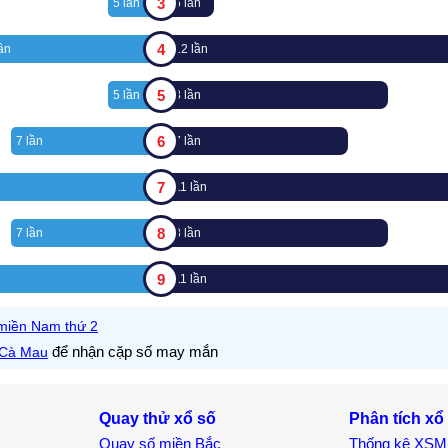
3
5 lần
5 lần
4
ần
12 lần
5
5 lần
8 lần
6
7 lần
7 lần
7
11 lần
8
7 lần
8 lần
9
11 lần
 miền Nam thứ 2
để nhận cặp số may mắn
 Cà Mau
Quay thử xổ số
Phân tích xổ
Quay số miền Bắc
Thống kê XS