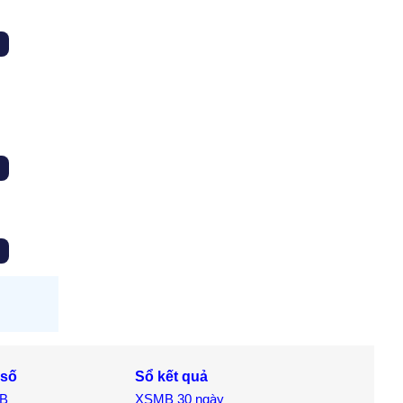
 số
Sổ kết quả
MB
XSMB 30 ngày