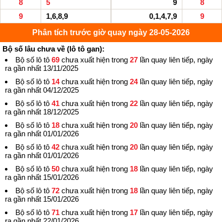
8
5
9
8
9
1,6,8,9
0,1,4,7,9
9
Phân tích trước giờ quay ngày 28-05-2026
Bộ số lâu chưa về (lô tô gan):
Bộ số lô tô
69
chưa xuất hiện trong
27
lần quay liên tiếp, ngày
ra gần nhất 13/11/2025
Bộ số lô tô
14
chưa xuất hiện trong
24
lần quay liên tiếp, ngày
ra gần nhất 04/12/2025
Bộ số lô tô
41
chưa xuất hiện trong
22
lần quay liên tiếp, ngày
ra gần nhất 18/12/2025
Bộ số lô tô
18
chưa xuất hiện trong
20
lần quay liên tiếp, ngày
ra gần nhất 01/01/2026
Bộ số lô tô
42
chưa xuất hiện trong
20
lần quay liên tiếp, ngày
ra gần nhất 01/01/2026
Bộ số lô tô
50
chưa xuất hiện trong
18
lần quay liên tiếp, ngày
ra gần nhất 15/01/2026
Bộ số lô tô
72
chưa xuất hiện trong
18
lần quay liên tiếp, ngày
ra gần nhất 15/01/2026
Bộ số lô tô
71
chưa xuất hiện trong
17
lần quay liên tiếp, ngày
ra gần nhất 22/01/2026