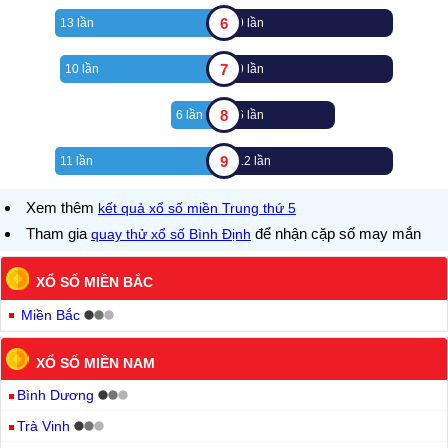
6
13 lần
9 lần
7
10 lần
9 lần
8
6 lần
6 lần
9
11 lần
12 lần
Xem thêm
kết quả xổ số miền Trung thứ 5
Tham gia
để nhận cặp số may mắn
quay thử xổ số Bình Định
XỔ SỐ MIỀN BẮC
Miền Bắc
XỔ SỐ MIỀN NAM
Bình Dương
Trà Vinh