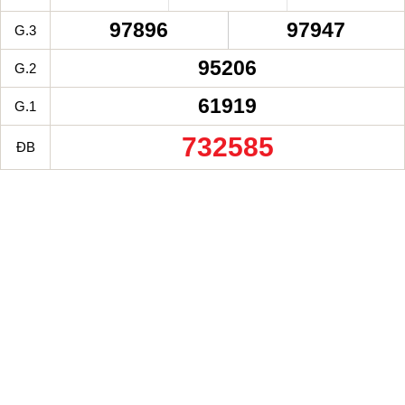
97896
97947
G.3
95206
G.2
61919
G.1
732585
ĐB