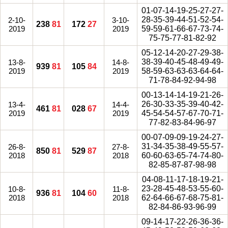
01-07-14-19-25-27-27-
28-35-39-44-51-52-54-
2-10-
3-10-
238
81
172
27
2019
2019
59-59-61-66-67-73-74-
75-75-77-81-82-92
05-12-14-20-27-29-38-
38-39-40-45-48-49-49-
13-8-
14-8-
939
81
105
84
2019
2019
58-59-63-63-63-64-64-
71-78-84-92-94-98
00-13-14-14-19-21-26-
26-30-33-35-39-40-42-
13-4-
14-4-
461
81
028
67
2019
2019
45-54-54-57-67-70-71-
77-82-83-84-96-97
00-07-09-09-19-24-27-
31-34-35-38-49-55-57-
26-8-
27-8-
850
81
529
87
2018
2018
60-60-63-65-74-74-80-
82-85-87-87-98-98
04-08-11-17-18-19-21-
23-28-45-48-53-55-60-
10-8-
11-8-
936
81
104
60
2018
2018
62-64-66-67-68-75-81-
82-84-86-93-96-99
09-14-17-22-26-36-36-