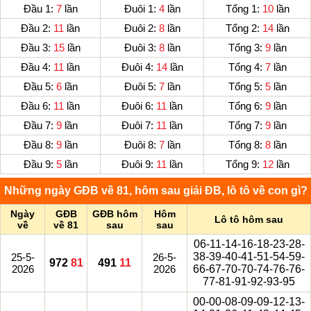
Đầu 1:
7
lần
Đuôi 1:
4
lần
Tổng 1:
10
lần
Đầu 2:
11
lần
Đuôi 2:
8
lần
Tổng 2:
14
lần
Đầu 3:
15
lần
Đuôi 3:
8
lần
Tổng 3:
9
lần
Đầu 4:
11
lần
Đuôi 4:
14
lần
Tổng 4:
7
lần
Đầu 5:
6
lần
Đuôi 5:
7
lần
Tổng 5:
5
lần
Đầu 6:
11
lần
Đuôi 6:
11
lần
Tổng 6:
9
lần
Đầu 7:
9
lần
Đuôi 7:
11
lần
Tổng 7:
9
lần
Đầu 8:
9
lần
Đuôi 8:
7
lần
Tổng 8:
8
lần
Đầu 9:
5
lần
Đuôi 9:
11
lần
Tổng 9:
12
lần
Những ngày GĐB về 81, hôm sau giải ĐB, lô tô về con gì?
Ngày
GĐB
GĐB hôm
Hôm
Lô tô hôm sau
về
về 81
sau
sau
06-11-14-16-18-23-28-
38-39-40-41-51-54-59-
25-5-
26-5-
972
81
491
11
2026
2026
66-67-70-70-74-76-76-
77-81-91-92-93-95
00-00-08-09-09-12-13-