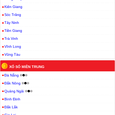
Kiên Giang
Sóc Trăng
Tây Ninh
Tiền Giang
Trà Vinh
Vĩnh Long
Vũng Tàu
XỔ SỐ MIỀN TRUNG
Đà Nẵng
Đắk Nông
Quảng Ngãi
Bình Định
Đắk Lắk
Gia Lai