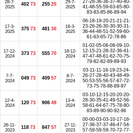
27-28-36-36-37-40-40-
28-7-
29-7-
402
73
255
25
2025
2025
41-48-55-59-63-65-80-
83-83-85-86-89-94
06-18-19-20-21-21-21-
23-26-26-30-30-30-31-
17-3-
18-3-
375
73
481
30
2025
2025
36-44-48-51-52-59-60-
61-63-65-72-78-86
01-02-05-06-08-09-10-
12-15-21-28-32-36-41-
17-12-
18-12-
373
73
555
70
2024
2024
47-47-48-61-62-70-75-
79-82-82-89-89-93
03-11-11-16-19-23-24-
26-27-28-40-43-48-49-
7-7-
8-7-
049
73
409
57
2024
2024
50-53-55-56-57-67-72-
73-75-78-88-89-97
03-10-12-15-20-20-20-
28-30-35-41-49-52-56-
12-4-
13-4-
120
73
906
49
2024
2024
58-61-64-67-75-78-80-
83-89-90-90-92-96
00-00-03-03-10-17-18-
27-36-37-37-46-47-54-
26-11-
27-11-
118
73
847
57
2023
2023
57-59-59-59-70-72-77-