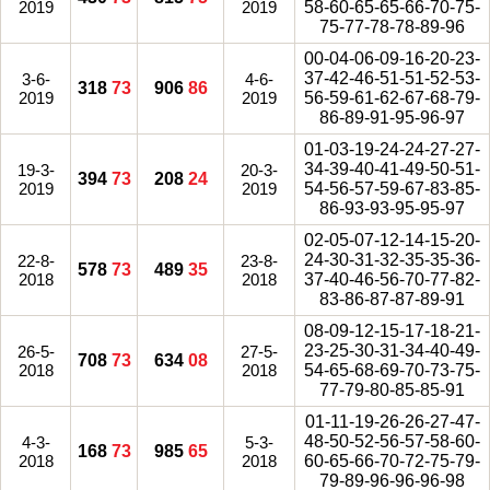
2019
2019
58-60-65-65-66-70-75-
75-77-78-78-89-96
00-04-06-09-16-20-23-
37-42-46-51-51-52-53-
3-6-
4-6-
318
73
906
86
2019
2019
56-59-61-62-67-68-79-
86-89-91-95-96-97
01-03-19-24-24-27-27-
34-39-40-41-49-50-51-
19-3-
20-3-
394
73
208
24
2019
2019
54-56-57-59-67-83-85-
86-93-93-95-95-97
02-05-07-12-14-15-20-
24-30-31-32-35-35-36-
22-8-
23-8-
578
73
489
35
2018
2018
37-40-46-56-70-77-82-
83-86-87-87-89-91
08-09-12-15-17-18-21-
23-25-30-31-34-40-49-
26-5-
27-5-
708
73
634
08
2018
2018
54-65-68-69-70-73-75-
77-79-80-85-85-91
01-11-19-26-26-27-47-
48-50-52-56-57-58-60-
4-3-
5-3-
168
73
985
65
2018
2018
60-65-66-70-72-75-79-
79-89-96-96-96-98