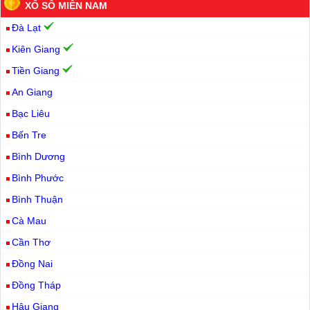
XỔ SỐ MIỀN NAM
Đà Lạt
Kiên Giang
Tiền Giang
An Giang
Bạc Liêu
Bến Tre
Bình Dương
Bình Phước
Bình Thuận
Cà Mau
Cần Thơ
Đồng Nai
Đồng Tháp
Hậu Giang