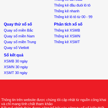
Thống kê đầu đuôi lô tô
Thống kê nhanh
Thống kê lô tô từ 00 - 99
Quay thử xổ số
Phân tích xổ số
Quay số miền Bắc
Thống kê XSMB
Quay số miền Nam
Thống kê XSMN
Quay số miền Trung
Thống kê XSMT
Quay số Vietlott
Sổ kết quả
XSMB 30 ngày
XSMN 30 ngày
XSMT 30 ngày
Thông tin trên website được chúng tôi cập nhật từ nguồn công khai
và chỉ mang tính chất tham khảo
Kết quả chính thức được công bố bởi các công ty xổ số kiến thiết.