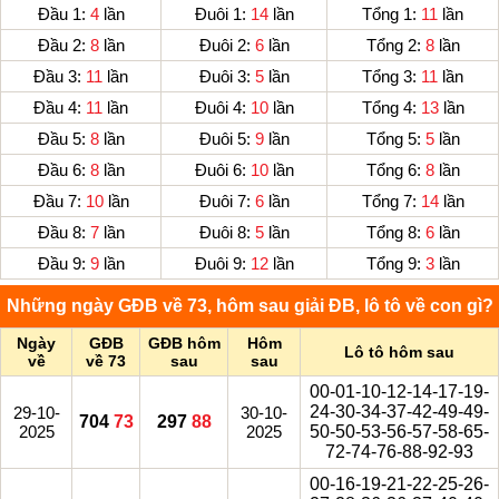
Đầu 1:
4
lần
Đuôi 1:
14
lần
Tổng 1:
11
lần
Đầu 2:
8
lần
Đuôi 2:
6
lần
Tổng 2:
8
lần
Đầu 3:
11
lần
Đuôi 3:
5
lần
Tổng 3:
11
lần
Đầu 4:
11
lần
Đuôi 4:
10
lần
Tổng 4:
13
lần
Đầu 5:
8
lần
Đuôi 5:
9
lần
Tổng 5:
5
lần
Đầu 6:
8
lần
Đuôi 6:
10
lần
Tổng 6:
8
lần
Đầu 7:
10
lần
Đuôi 7:
6
lần
Tổng 7:
14
lần
Đầu 8:
7
lần
Đuôi 8:
5
lần
Tổng 8:
6
lần
Đầu 9:
9
lần
Đuôi 9:
12
lần
Tổng 9:
3
lần
Những ngày GĐB về 73, hôm sau giải ĐB, lô tô về con gì?
Ngày
GĐB
GĐB hôm
Hôm
Lô tô hôm sau
về
về 73
sau
sau
00-01-10-12-14-17-19-
24-30-34-37-42-49-49-
29-10-
30-10-
704
73
297
88
2025
2025
50-50-53-56-57-58-65-
72-74-76-88-92-93
00-16-19-21-22-25-26-