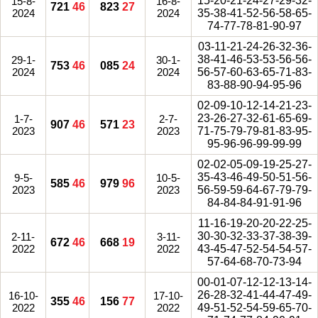
15-20-21-24-27-29-32-
15-8-
16-8-
721
46
823
27
2024
2024
35-38-41-52-56-58-65-
74-77-78-81-90-97
03-11-21-24-26-32-36-
38-41-46-53-53-56-56-
29-1-
30-1-
753
46
085
24
2024
2024
56-57-60-63-65-71-83-
83-88-90-94-95-96
02-09-10-12-14-21-23-
23-26-27-32-61-65-69-
1-7-
2-7-
907
46
571
23
2023
2023
71-75-79-79-81-83-95-
95-96-96-99-99-99
02-02-05-09-19-25-27-
35-43-46-49-50-51-56-
9-5-
10-5-
585
46
979
96
2023
2023
56-59-59-64-67-79-79-
84-84-84-91-91-96
11-16-19-20-20-22-25-
30-30-32-33-37-38-39-
2-11-
3-11-
672
46
668
19
2022
2022
43-45-47-52-54-54-57-
57-64-68-70-73-94
00-01-07-12-12-13-14-
26-28-32-41-44-47-49-
16-10-
17-10-
355
46
156
77
2022
2022
49-51-52-54-59-65-70-