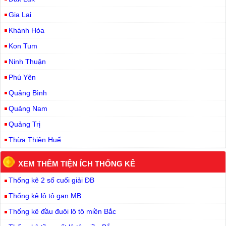
Gia Lai
Khánh Hòa
Kon Tum
Ninh Thuận
Phú Yên
Quảng Bình
Quảng Nam
Quảng Trị
Thừa Thiên Huế
XEM THÊM TIỆN ÍCH THỐNG KÊ
Thống kê 2 số cuối giải ĐB
Thống kê lô tô gan MB
Thống kê đầu đuôi lô tô miền Bắc