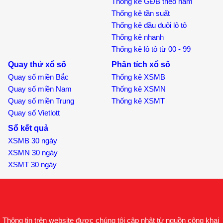
Thống kê GĐB theo năm
Thống kê tần suất
Thống kê đầu đuôi lô tô
Thống kê nhanh
Thống kê lô tô từ 00 - 99
Quay thử xổ số
Phân tích xổ số
Quay số miền Bắc
Thống kê XSMB
Quay số miền Nam
Thống kê XSMN
Quay số miền Trung
Thống kê XSMT
Quay số Vietlott
Sổ kết quả
XSMB 30 ngày
XSMN 30 ngày
XSMT 30 ngày
Thông tin trên website được chúng tôi cập nhật từ nguồn công khai