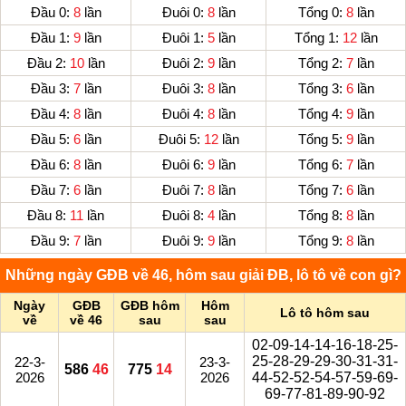
Đầu 0:
8
lần
Đuôi 0:
8
lần
Tổng 0:
8
lần
Đầu 1:
9
lần
Đuôi 1:
5
lần
Tổng 1:
12
lần
Đầu 2:
10
lần
Đuôi 2:
9
lần
Tổng 2:
7
lần
Đầu 3:
7
lần
Đuôi 3:
8
lần
Tổng 3:
6
lần
Đầu 4:
8
lần
Đuôi 4:
8
lần
Tổng 4:
9
lần
Đầu 5:
6
lần
Đuôi 5:
12
lần
Tổng 5:
9
lần
Đầu 6:
8
lần
Đuôi 6:
9
lần
Tổng 6:
7
lần
Đầu 7:
6
lần
Đuôi 7:
8
lần
Tổng 7:
6
lần
Đầu 8:
11
lần
Đuôi 8:
4
lần
Tổng 8:
8
lần
Đầu 9:
7
lần
Đuôi 9:
9
lần
Tổng 9:
8
lần
Những ngày GĐB về 46, hôm sau giải ĐB, lô tô về con gì?
Ngày
GĐB
GĐB hôm
Hôm
Lô tô hôm sau
về
về 46
sau
sau
02-09-14-14-16-18-25-
25-28-29-29-30-31-31-
22-3-
23-3-
586
46
775
14
2026
2026
44-52-52-54-57-59-69-
69-77-81-89-90-92