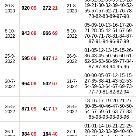
19-21-30-32-39-40-52-
20-8-
21-8-
920
09
272
21
2023
2023
55-57-57-62-71-76-78-
78-82-83-89-97-98
05-09-10-13-16-17-20-
21-28-35-42-51-67-69-
8-10-
9-10-
943
09
966
69
2022
2022
70-70-71-78-81-84-87-
87-91-94-96-97-99
01-05-12-13-15-15-26-
36-43-45-50-56-60-61-
25-9-
26-9-
595
09
937
12
2022
2022
62-63-63-68-69-77-84-
87-87-88-94-95-96
00-00-05-07-12-15-15-
27-35-38-41-43-52-53-
30-7-
31-7-
964
09
502
67
2022
2022
54-59-63-64-67-69-73-
77-79-81-82-82-94
13-16-17-19-20-21-27-
30-35-40-46-47-50-50-
25-5-
26-5-
871
09
417
17
2022
2022
54-57-59-61-63-77-83-
85-93-93-93-93-96
01-01-14-16-21-22-25-
28-28-32-33-39-40-40-
26-1-
27-1-
984
09
164
40