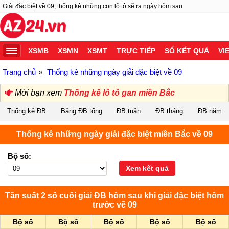
Giải đặc biệt về 09, thống kê những con lô tô sẽ ra ngày hôm sau
XSMB
XSMN
XSMT
TRỰC TIẾP
SỔ KẾT QUẢ
VI
Trang chủ
Thống kê những ngày giải đặc biệt về 09
Mời bạn xem
Thống kê lô tô gan miền Bắc
Thống kê ĐB
Bảng ĐB tổng
ĐB tuần
ĐB tháng
ĐB năm
Thống kê những ngày giải đặc biệt miền Bắc về 09
Bộ số:
Xem kết quả
Tần suất 2 số cuối giải ĐB hôm sau khi giải đặc biệt hôm
trước về 09
Bộ số
Bộ số
Bộ số
Bộ số
Bộ số