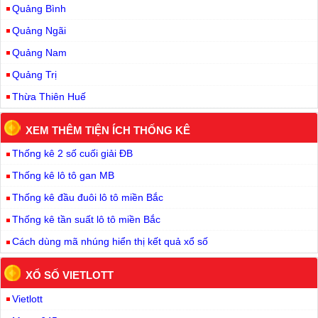
Quảng Bình
Quảng Ngãi
Quảng Nam
Quảng Trị
Thừa Thiên Huế
XEM THÊM TIỆN ÍCH THỐNG KÊ
Thống kê 2 số cuối giải ĐB
Thống kê lô tô gan MB
Thống kê đầu đuôi lô tô miền Bắc
Thống kê tần suất lô tô miền Bắc
Cách dùng mã nhúng hiển thị kết quả xổ số
XỔ SỐ VIETLOTT
Vietlott