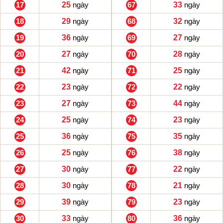
17
25
ngày
67
33
ngày
18
29
ngày
68
32
ngày
19
36
ngày
69
27
ngày
20
27
ngày
70
28
ngày
21
42
ngày
71
25
ngày
22
23
ngày
72
22
ngày
23
27
ngày
73
44
ngày
24
25
ngày
74
23
ngày
25
36
ngày
75
35
ngày
26
25
ngày
76
38
ngày
27
30
ngày
77
22
ngày
28
30
ngày
78
21
ngày
29
39
ngày
79
23
ngày
30
33
ngày
80
36
ngày