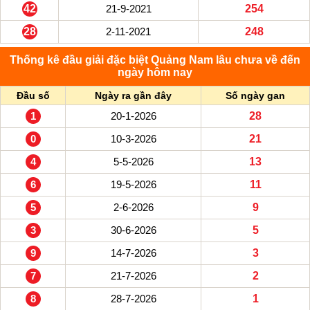
42
21-9-2021
254
28
2-11-2021
248
Thống kê đầu giải đặc biệt Quảng Nam lâu chưa về đến
ngày hôm nay
Đầu số
Ngày ra gần đây
Số ngày gan
1
20-1-2026
28
0
10-3-2026
21
4
5-5-2026
13
6
19-5-2026
11
5
2-6-2026
9
3
30-6-2026
5
9
14-7-2026
3
7
21-7-2026
2
8
28-7-2026
1