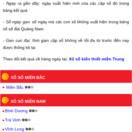
-
Ngày ra gần đây:
ngày xuất hiện mới của các cặp số đó trong
bảng kết quả
-
Số ngày gan:
số ngày mà các con số không xuất hiện trong bảng
xổ số đài Quảng Nam
-
Gan cực đại:
thời gian cặp số không về tối đa từ trước đến nay
được thống kê lại
Theo dõi kết quả về hàng ngày tại:
Xổ số kiến thiết miền Trung
XỔ SỐ MIỀN BẮC
Miền Bắc
XỔ SỐ MIỀN NAM
Bình Dương
Trà Vinh
Vĩnh Long