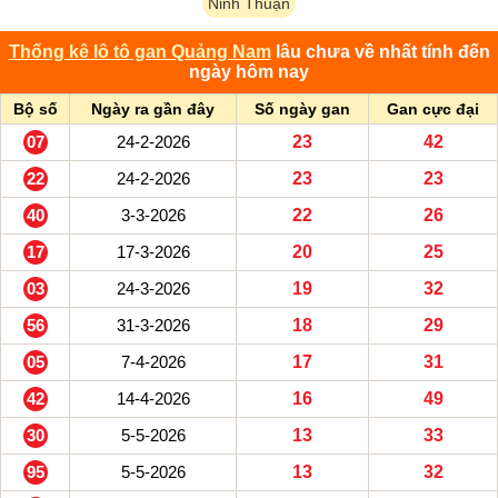
Ninh Thuận
Thống kê lô tô gan Quảng Nam
lâu chưa về nhất tính đến
ngày hôm nay
Bộ số
Ngày ra gần đây
Số ngày gan
Gan cực đại
07
24-2-2026
23
42
22
24-2-2026
23
23
40
3-3-2026
22
26
17
17-3-2026
20
25
03
24-3-2026
19
32
56
31-3-2026
18
29
05
7-4-2026
17
31
42
14-4-2026
16
49
30
5-5-2026
13
33
95
5-5-2026
13
32