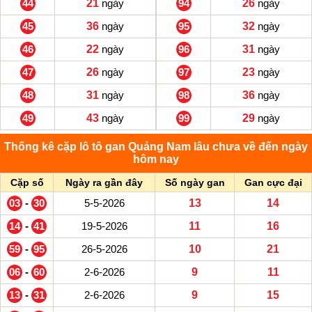
44
21
ngày
94
26
ngày
45
36
ngày
95
32
ngày
46
22
ngày
96
31
ngày
47
26
ngày
97
23
ngày
48
31
ngày
98
36
ngày
49
43
ngày
99
29
ngày
Thống kê cặp lô tô gan Quảng Nam lâu chưa về đến ngày
hôm nay
Cặp số
Ngày ra gần đây
Số ngày gan
Gan cực đại
03
-
30
5-5-2026
13
14
14
-
41
19-5-2026
11
16
59
-
95
26-5-2026
10
21
06
-
60
2-6-2026
9
11
13
-
31
2-6-2026
9
15