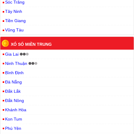
Sóc Trăng
Tây Ninh
Tiền Giang
Vũng Tàu
XỔ SỐ MIỀN TRUNG
Gia Lai
Ninh Thuận
Bình Định
Đà Nẵng
Đắk Lắk
Đắk Nông
Khánh Hòa
Kon Tum
Phú Yên