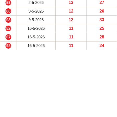
53
2-5-2026
13
27
86
9-5-2026
12
26
93
9-5-2026
12
33
52
16-5-2026
11
25
67
16-5-2026
11
28
98
16-5-2026
11
24