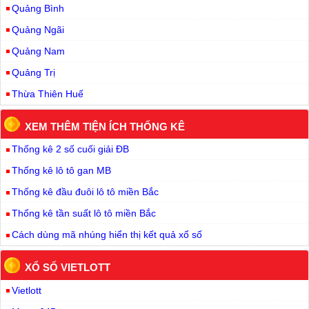
Quảng Bình
Quảng Ngãi
Quảng Nam
Quảng Trị
Thừa Thiên Huế
XEM THÊM TIỆN ÍCH THỐNG KÊ
Thống kê 2 số cuối giải ĐB
Thống kê lô tô gan MB
Thống kê đầu đuôi lô tô miền Bắc
Thống kê tần suất lô tô miền Bắc
Cách dùng mã nhúng hiển thị kết quả xổ số
XỔ SỐ VIETLOTT
Vietlott