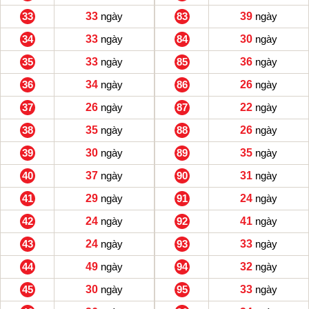
33
33
ngày
83
39
ngày
34
33
ngày
84
30
ngày
35
33
ngày
85
36
ngày
36
34
ngày
86
26
ngày
37
26
ngày
87
22
ngày
38
35
ngày
88
26
ngày
39
30
ngày
89
35
ngày
40
37
ngày
90
31
ngày
41
29
ngày
91
24
ngày
42
24
ngày
92
41
ngày
43
24
ngày
93
33
ngày
44
49
ngày
94
32
ngày
45
30
ngày
95
33
ngày