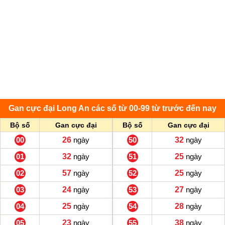
Gan cực đại Long An các số từ 00-99 từ trước đến nay
Bộ số
Gan cực đại
Bộ số
Gan cực đại
00
26
ngày
50
32
ngày
01
32
ngày
51
25
ngày
02
57
ngày
52
25
ngày
03
24
ngày
53
27
ngày
04
25
ngày
54
28
ngày
05
23
ngày
55
38
ngày