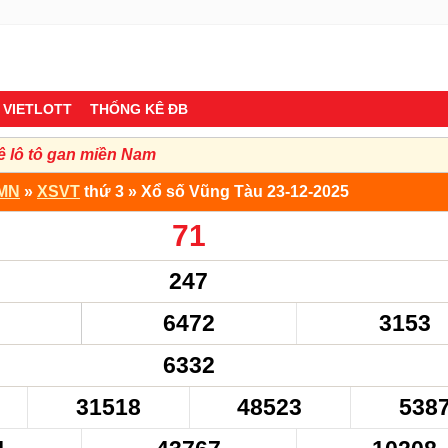
VIETLOTT
THỐNG KÊ ĐB
 lô tô gan miền Nam
MN
»
XSVT
thứ 3 » Xổ số Vũng Tàu 23-12-2025
71
247
6472
3153
6332
31518
48523
538