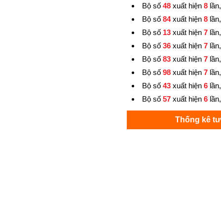
Bộ số
48
xuất hiện
8
lần
Bộ số
84
xuất hiện
8
lần
Bộ số
13
xuất hiện
7
lần
Bộ số
36
xuất hiện
7
lần,
Bộ số
83
xuất hiện
7
lần
Bộ số
98
xuất hiện
7
lần
Bộ số
43
xuất hiện
6
lần
Bộ số
57
xuất hiện
6
lần
Thống kê tư