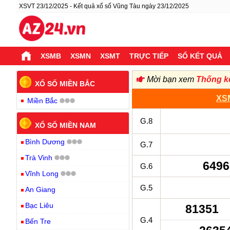
XSVT 23/12/2025 - Kết quả xổ số Vũng Tàu ngày 23/12/2025
XSMB
XSMN
XSMT
TRỰC TIẾP
SỔ KẾT QUẢ
Mời bạn xem
Thống kê
XỔ SỐ MIỀN BẮC
XS
Miền Bắc
G.8
XỔ SỐ MIỀN NAM
Bình Dương
G.7
Trà Vinh
6496
G.6
Vĩnh Long
G.5
An Giang
Bạc Liêu
81351
G.4
Bến Tre