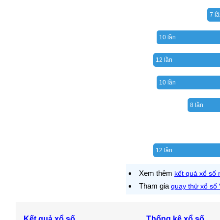
7 l
10 lần
12 lần
10 lần
8 lần
12 lần
Xem thêm
kết quả xổ số
Tham gia
quay thử xổ số
Kết quả xổ số
Thống kê xổ số