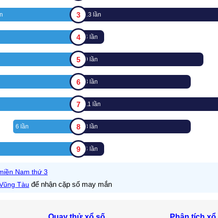
3
ần
13 lần
4
4 lần
5
9 lần
6
8 lần
7
11 lần
8
6 lần
8 lần
9
4 lần
 miền Nam thứ 3
để nhận cặp số may mắn
 Vũng Tàu
Quay thử xổ số
Phân tích xổ