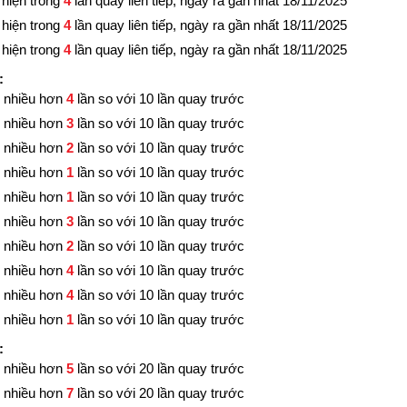
hiện trong
4
lần quay liên tiếp, ngày ra gần nhất 18/11/2025
hiện trong
4
lần quay liên tiếp, ngày ra gần nhất 18/11/2025
hiện trong
4
lần quay liên tiếp, ngày ra gần nhất 18/11/2025
:
, nhiều hơn
4
lần so với 10 lần quay trước
, nhiều hơn
3
lần so với 10 lần quay trước
, nhiều hơn
2
lần so với 10 lần quay trước
, nhiều hơn
1
lần so với 10 lần quay trước
, nhiều hơn
1
lần so với 10 lần quay trước
, nhiều hơn
3
lần so với 10 lần quay trước
, nhiều hơn
2
lần so với 10 lần quay trước
, nhiều hơn
4
lần so với 10 lần quay trước
, nhiều hơn
4
lần so với 10 lần quay trước
, nhiều hơn
1
lần so với 10 lần quay trước
:
, nhiều hơn
5
lần so với 20 lần quay trước
, nhiều hơn
7
lần so với 20 lần quay trước