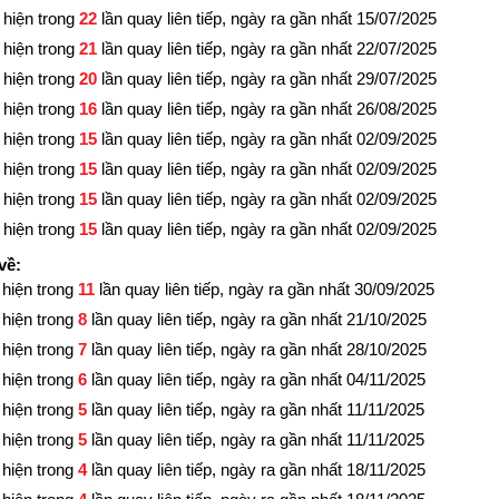
hiện trong
22
lần quay liên tiếp, ngày ra gần nhất 15/07/2025
hiện trong
21
lần quay liên tiếp, ngày ra gần nhất 22/07/2025
hiện trong
20
lần quay liên tiếp, ngày ra gần nhất 29/07/2025
hiện trong
16
lần quay liên tiếp, ngày ra gần nhất 26/08/2025
hiện trong
15
lần quay liên tiếp, ngày ra gần nhất 02/09/2025
hiện trong
15
lần quay liên tiếp, ngày ra gần nhất 02/09/2025
hiện trong
15
lần quay liên tiếp, ngày ra gần nhất 02/09/2025
hiện trong
15
lần quay liên tiếp, ngày ra gần nhất 02/09/2025
về:
hiện trong
11
lần quay liên tiếp, ngày ra gần nhất 30/09/2025
hiện trong
8
lần quay liên tiếp, ngày ra gần nhất 21/10/2025
hiện trong
7
lần quay liên tiếp, ngày ra gần nhất 28/10/2025
hiện trong
6
lần quay liên tiếp, ngày ra gần nhất 04/11/2025
hiện trong
5
lần quay liên tiếp, ngày ra gần nhất 11/11/2025
hiện trong
5
lần quay liên tiếp, ngày ra gần nhất 11/11/2025
hiện trong
4
lần quay liên tiếp, ngày ra gần nhất 18/11/2025