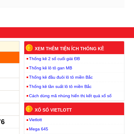
XEM THÊM TIỆN ÍCH THỐNG KÊ
Thống kê 2 số cuối giải ĐB
Thống kê lô tô gan MB
Thống kê đầu đuôi lô tô miền Bắc
Thống kê tần suất lô tô miền Bắc
Cách dùng mã nhúng hiển thị kết quả xổ số
XỔ SỐ VIETLOTT
Vietlott
76
Mega 645