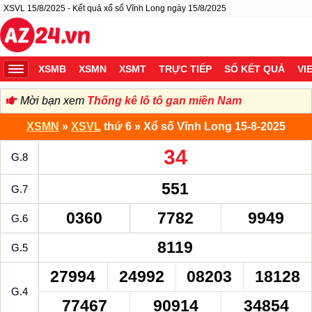
XSVL 15/8/2025 - Kết quả xổ số Vĩnh Long ngày 15/8/2025
XSMB
XSMN
XSMT
TRỰC TIẾP
SỔ KẾT QUẢ
VI
Mời bạn xem
Thống kê lô tô gan miền Nam
XSMN
»
XSVL
thứ 6 » Xổ số Vĩnh Long 15-8-2025
34
G.8
551
G.7
0360
7782
9949
G.6
8119
G.5
27994
24992
08203
18128
G.4
77467
90914
34854