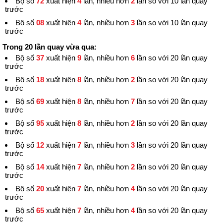
Bộ số
72
xuất hiện
4
lần, nhiều hơn
2
lần so với 10 lần quay
trước
Bộ số
08
xuất hiện
4
lần, nhiều hơn
3
lần so với 10 lần quay
trước
Trong 20 lần quay vừa qua:
Bộ số
37
xuất hiện
9
lần, nhiều hơn
6
lần so với 20 lần quay
trước
Bộ số
18
xuất hiện
8
lần, nhiều hơn
2
lần so với 20 lần quay
trước
Bộ số
69
xuất hiện
8
lần, nhiều hơn
7
lần so với 20 lần quay
trước
Bộ số
95
xuất hiện
8
lần, nhiều hơn
2
lần so với 20 lần quay
trước
Bộ số
12
xuất hiện
7
lần, nhiều hơn
3
lần so với 20 lần quay
trước
Bộ số
14
xuất hiện
7
lần, nhiều hơn
2
lần so với 20 lần quay
trước
Bộ số
20
xuất hiện
7
lần, nhiều hơn
4
lần so với 20 lần quay
trước
Bộ số
65
xuất hiện
7
lần, nhiều hơn
4
lần so với 20 lần quay
trước