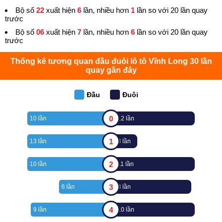
Bộ số
22
xuất hiện
6
lần, nhiều hơn
1
lần so với 20 lần quay
trước
Bộ số
06
xuất hiện
7
lần, nhiều hơn
6
lần so với 20 lần quay
trước
Thống kê tương quan đầu đuôi lô tô Vĩnh Long 30 lần
quay gần đây
Đầu
Đuôi
0
10 lần
12 lần
1
13 lần
3 lần
2
10 lần
11 lần
3
6 lần
8 lần
4
9 lần
10 lần