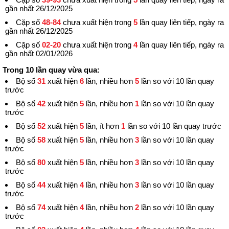
gần nhất 26/12/2025
Cặp số
48-84
chưa xuất hiện trong
5
lần quay liên tiếp, ngày ra
gần nhất 26/12/2025
Cặp số
02-20
chưa xuất hiện trong
4
lần quay liên tiếp, ngày ra
gần nhất 02/01/2026
Trong 10 lần quay vừa qua:
Bộ số
31
xuất hiện
6
lần, nhiều hơn
5
lần so với 10 lần quay
trước
Bộ số
42
xuất hiện
5
lần, nhiều hơn
1
lần so với 10 lần quay
trước
Bộ số
52
xuất hiện
5
lần, ít hơn
1
lần so với 10 lần quay trước
Bộ số
58
xuất hiện
5
lần, nhiều hơn
3
lần so với 10 lần quay
trước
Bộ số
80
xuất hiện
5
lần, nhiều hơn
3
lần so với 10 lần quay
trước
Bộ số
44
xuất hiện
4
lần, nhiều hơn
3
lần so với 10 lần quay
trước
Bộ số
74
xuất hiện
4
lần, nhiều hơn
2
lần so với 10 lần quay
trước