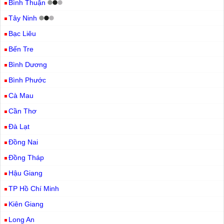
Bình Thuận
Tây Ninh
Bạc Liêu
Bến Tre
Bình Dương
Bình Phước
Cà Mau
Cần Thơ
Đà Lạt
Đồng Nai
Đồng Tháp
Hậu Giang
TP Hồ Chí Minh
Kiên Giang
Long An