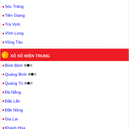
Sóc Trăng
Tiền Giang
Trà Vinh
Vĩnh Long
Vũng Tàu
XỔ SỐ MIỀN TRUNG
Bình Định
Quảng Bình
Quảng Trị
Đà Nẵng
Đắk Lắk
Đắk Nông
Gia Lai
Khánh Hòa