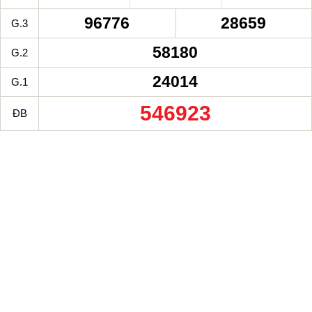
96776
28659
G.3
58180
G.2
24014
G.1
546923
ĐB