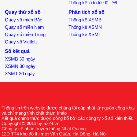
Thống kê lô tô từ 00 - 99
Quay thử xổ số
Phân tích xổ số
Quay số miền Bắc
Thống kê XSMB
Quay số miền Nam
Thống kê XSMN
Quay số miền Trung
Thống kê XSMT
Quay số Vietlott
Sổ kết quả
XSMB 30 ngày
XSMN 30 ngày
XSMT 30 ngày
Thông tin trên website được chúng tôi cập nhật từ nguồn công khai
và chỉ mang tính chất tham khảo
Kết quả chính thức được công bố bởi các công ty xổ số kiến thiết.
Copyright
© 2011
by az24.vn
Công ty cổ phần truyền thông Nhật Quang
12D TT4 khu đô thị mới Văn Quán, Hà Đông, Hà Nội