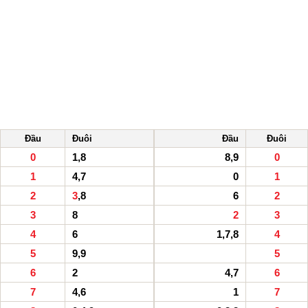
Đầu
Đuôi
Đầu
Đuôi
0
1,8
8,9
0
1
4,7
0
1
2
3
,8
6
2
3
8
2
3
4
6
1,7,8
4
5
9,9
5
6
2
4,7
6
7
4,6
1
7