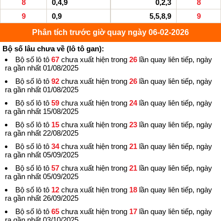
8
0,4,9
0,2,3
8
9
0,9
5,5,8,9
9
Phân tích trước giờ quay ngày 06-02-2026
Bộ số lâu chưa về (lô tô gan):
Bộ số lô tô
67
chưa xuất hiện trong
26
lần quay liên tiếp, ngày
ra gần nhất 01/08/2025
Bộ số lô tô
92
chưa xuất hiện trong
26
lần quay liên tiếp, ngày
ra gần nhất 01/08/2025
Bộ số lô tô
59
chưa xuất hiện trong
24
lần quay liên tiếp, ngày
ra gần nhất 15/08/2025
Bộ số lô tô
15
chưa xuất hiện trong
23
lần quay liên tiếp, ngày
ra gần nhất 22/08/2025
Bộ số lô tô
34
chưa xuất hiện trong
21
lần quay liên tiếp, ngày
ra gần nhất 05/09/2025
Bộ số lô tô
57
chưa xuất hiện trong
21
lần quay liên tiếp, ngày
ra gần nhất 05/09/2025
Bộ số lô tô
12
chưa xuất hiện trong
18
lần quay liên tiếp, ngày
ra gần nhất 26/09/2025
Bộ số lô tô
65
chưa xuất hiện trong
17
lần quay liên tiếp, ngày
ra gần nhất 03/10/2025