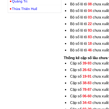
Quảng Trị
Bộ số lô tô
08
chưa xuất 
Thừa Thiên Huế
Bộ số lô tô
04
chưa xuất 
Bộ số lô tô
03
chưa xuất 
Bộ số lô tô
22
chưa xuất 
Bộ số lô tô
93
chưa xuất 
Bộ số lô tô
83
chưa xuất 
Bộ số lô tô
18
chưa xuất 
Bộ số lô tô
46
chưa xuất 
Thống kê cặp số lâu chưa 
Cặp số
39-93
chưa xuất 
Cặp số
26-62
chưa xuất 
Cặp số
19-91
chưa xuất 
Cặp số
38-83
chưa xuất 
Cặp số
78-87
chưa xuất 
Cặp số
06-60
chưa xuất 
Cặp số
34-43
chưa xuất 