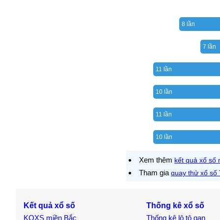
8 lần
7 lần
11 lần
10 lần
11 lần
10 lần
Xem thêm
kết quả xổ số
Tham gia
quay thử xổ số 
Kết quả xổ số
Thống kê xổ số
KQXS miền Bắc
Thống kê lô tô gan