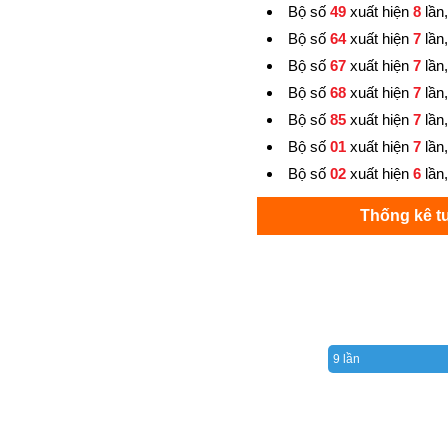
Bộ số
49
xuất hiện
8
lần
Bộ số
64
xuất hiện
7
lần
Bộ số
67
xuất hiện
7
lần
Bộ số
68
xuất hiện
7
lần
Bộ số
85
xuất hiện
7
lần
Bộ số
01
xuất hiện
7
lần
Bộ số
02
xuất hiện
6
lần
Thống kê tư
9 lần