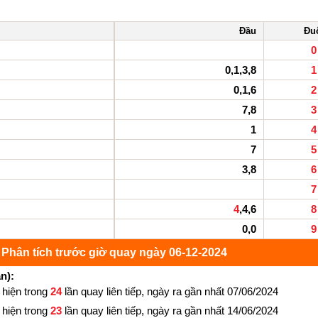
Đầu
Đu
0
0,1,3,8
1
0,1,6
2
7,8
3
1
4
7
5
3,8
6
7
4
,4,6
8
0,0
9
Phân tích trước giờ quay ngày 06-12-2024
n):
hiện trong
24
lần quay liên tiếp, ngày ra gần nhất 07/06/2024
hiện trong
23
lần quay liên tiếp, ngày ra gần nhất 14/06/2024