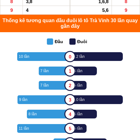
8
3,8
1,6,8
8
9
4
5,6
9
Thống kê tương quan đầu đuôi lô tô Trà Vinh 30 lần quay
gần đây
Đầu
Đuôi
0
10 lần
12 lần
1
7 lần
6 lần
2
7 lần
5 lần
3
9 lần
10 lần
4
8 lần
6 lần
5
11 lần
5 lần