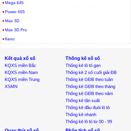
Mega 645
Power 655
Max 3D
Max 3D Pro
Keno
Kết quả xổ số
Thống kê xổ số
KQXS miền Bắc
Thống kê lô tô gan
KQXS miền Nam
Thống kê 2 số cuối giải ĐB
KQXS miền Trung
Thống kê GĐB theo tuần
XSMN
Thống kê GĐB theo tháng
Thống kê GĐB theo năm
Thống kê tần suất
Thống kê đầu đuôi lô tô
Thống kê nhanh
Thống kê lô tô từ 00 - 99
Quay thử xổ số
Phân tích xổ số