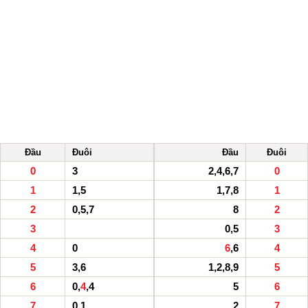
Đầu
Đuôi
Đầu
Đuôi
0
3
2,4,6,7
0
1
1,5
1,7,8
1
2
0,5,7
8
2
3
0,5
3
4
0
6
,6
4
5
3,6
1,2,8,9
5
6
0,
4
,4
5
6
7
0,1
2
7