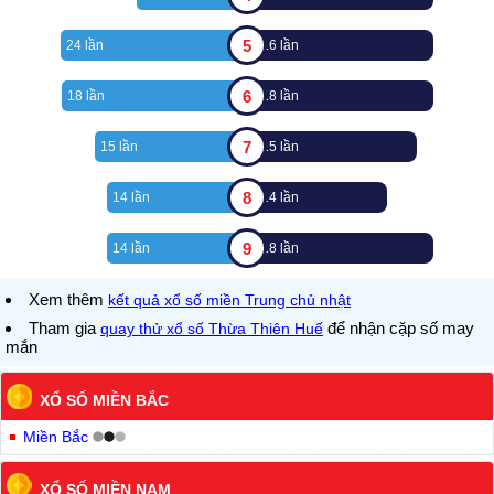
5
24 lần
16 lần
6
18 lần
18 lần
7
15 lần
15 lần
8
14 lần
14 lần
9
14 lần
18 lần
Xem thêm
kết quả xổ số miền Trung chủ nhật
Tham gia
để nhận cặp số may
quay thử xổ số Thừa Thiên Huế
mắn
XỔ SỐ MIỀN BẮC
Miền Bắc
XỔ SỐ MIỀN NAM