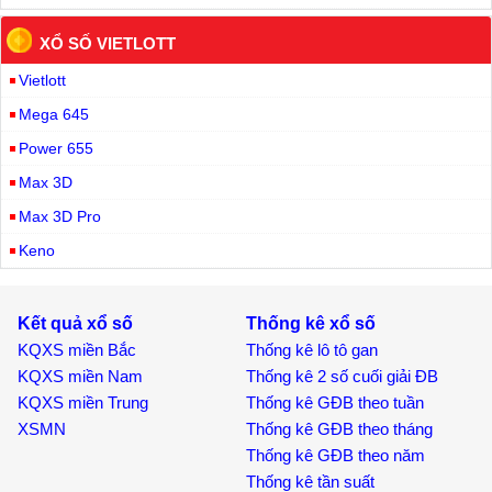
XỔ SỐ VIETLOTT
Vietlott
Mega 645
Power 655
Max 3D
Max 3D Pro
Keno
Kết quả xổ số
Thống kê xổ số
KQXS miền Bắc
Thống kê lô tô gan
KQXS miền Nam
Thống kê 2 số cuối giải ĐB
KQXS miền Trung
Thống kê GĐB theo tuần
XSMN
Thống kê GĐB theo tháng
Thống kê GĐB theo năm
Thống kê tần suất