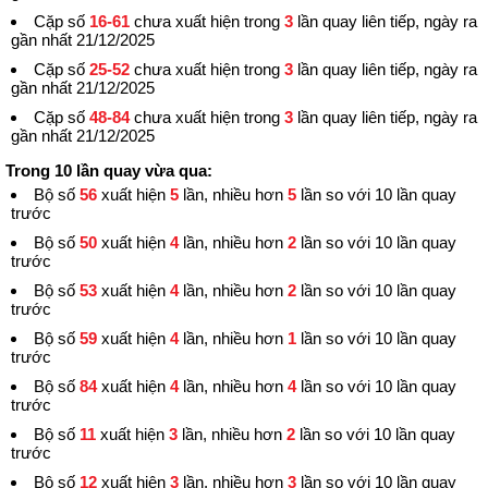
Cặp số
16-61
chưa xuất hiện trong
3
lần quay liên tiếp, ngày ra
gần nhất 21/12/2025
Cặp số
25-52
chưa xuất hiện trong
3
lần quay liên tiếp, ngày ra
gần nhất 21/12/2025
Cặp số
48-84
chưa xuất hiện trong
3
lần quay liên tiếp, ngày ra
gần nhất 21/12/2025
Trong 10 lần quay vừa qua:
Bộ số
56
xuất hiện
5
lần, nhiều hơn
5
lần so với 10 lần quay
trước
Bộ số
50
xuất hiện
4
lần, nhiều hơn
2
lần so với 10 lần quay
trước
Bộ số
53
xuất hiện
4
lần, nhiều hơn
2
lần so với 10 lần quay
trước
Bộ số
59
xuất hiện
4
lần, nhiều hơn
1
lần so với 10 lần quay
trước
Bộ số
84
xuất hiện
4
lần, nhiều hơn
4
lần so với 10 lần quay
trước
Bộ số
11
xuất hiện
3
lần, nhiều hơn
2
lần so với 10 lần quay
trước
Bộ số
12
xuất hiện
3
lần, nhiều hơn
3
lần so với 10 lần quay