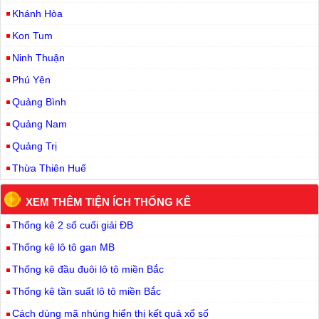
Khánh Hòa
Kon Tum
Ninh Thuận
Phú Yên
Quảng Bình
Quảng Nam
Quảng Trị
Thừa Thiên Huế
XEM THÊM TIỆN ÍCH THỐNG KÊ
Thống kê 2 số cuối giải ĐB
Thống kê lô tô gan MB
Thống kê đầu đuôi lô tô miền Bắc
Thống kê tần suất lô tô miền Bắc
Cách dùng mã nhúng hiển thị kết quả xổ số