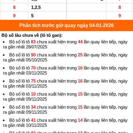
8
1,2,5
8
9
5
9
Phân tích trước giờ quay ngày 04-01-2026
Bộ số lâu chưa về (lô tô gan):
Bộ số lô tô
83
chưa xuất hiện trong
44
lần quay liên tiếp, ngày
ra gần nhất 28/07/2025
Bộ số lô tô
90
chưa xuất hiện trong
25
lần quay liên tiếp, ngày
ra gần nhất 05/10/2025
Bộ số lô tô
70
chưa xuất hiện trong
16
lần quay liên tiếp, ngày
ra gần nhất 03/11/2025
Bộ số lô tô
75
chưa xuất hiện trong
16
lần quay liên tiếp, ngày
ra gần nhất 03/11/2025
Bộ số lô tô
10
chưa xuất hiện trong
15
lần quay liên tiếp, ngày
ra gần nhất 09/11/2025
Bộ số lô tô
34
chưa xuất hiện trong
15
lần quay liên tiếp, ngày
ra gần nhất 09/11/2025
Bộ số lô tô
41
chưa xuất hiện trong
14
lần quay liên tiếp, ngày
ra gần nhất 10/11/2025